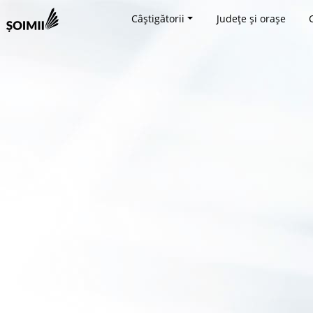
Câștigătorii
Județe și orașe