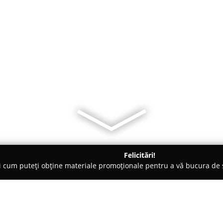
Felicitări!
ți cum puteți obține materiale promoționale pentru a vă bucura d
curi de Joacă - Piatra Neamţ
Acsa Evenimente