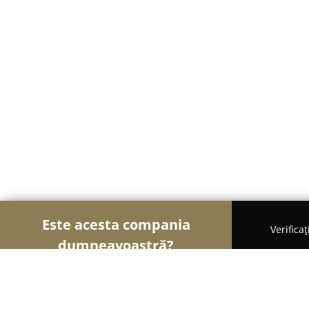
Este acesta compania
Verifica
dumneavoastră?
Şoimii Divertismentului
Evenimente, Dansuri, Lo