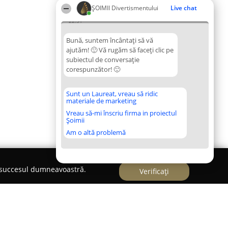
ŞOIMII Divertismentului
Live chat
22:51
Bună, suntem încântați să vă
ajutăm! 🙂 Vă rugăm să faceți clic pe
subiectul de conversație
corespunzător! 🙂
Sunt un Laureat, vreau să ridic
materiale de marketing
Vreau să-mi înscriu firma in proiectul
Șoimii
Am o altă problemă
e succesul dumneavoastră.
Verificați