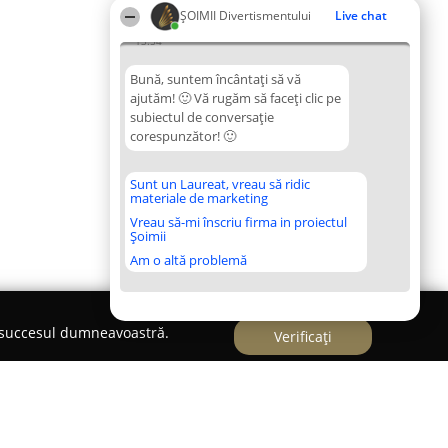
ŞOIMII Divertismentului
Live chat
13:54
Bună, suntem încântați să vă
ajutăm! 🙂 Vă rugăm să faceți clic pe
subiectul de conversație
corespunzător! 🙂
Sunt un Laureat, vreau să ridic
materiale de marketing
Vreau să-mi înscriu firma in proiectul
Șoimii
Am o altă problemă
e succesul dumneavoastră.
Verificați