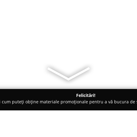
Felicitări!
ți cum puteți obține materiale promoționale pentru a vă bucura d
uri de Joacă - Târgu Jiu
Micile Genii - Evenimente 0731808457