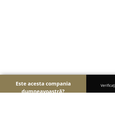
Este acesta compania
Verifica
dumneavoastră?
Şoimii Divertismentului
Evenimente, Dansuri, Loc