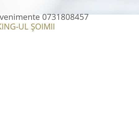
- Evenimente 0731808457
ING-UL ȘOIMII