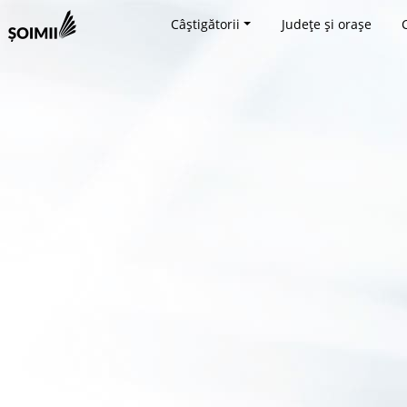
Câștigătorii
Județe și orașe