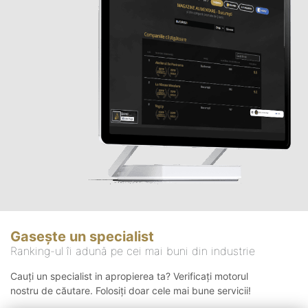
Gasește un specialist
Ranking-ul îi adună pe cei mai buni din industrie
Cauți un specialist in apropierea ta? Verificați motorul
nostru de căutare. Folosiți doar cele mai bune servicii!