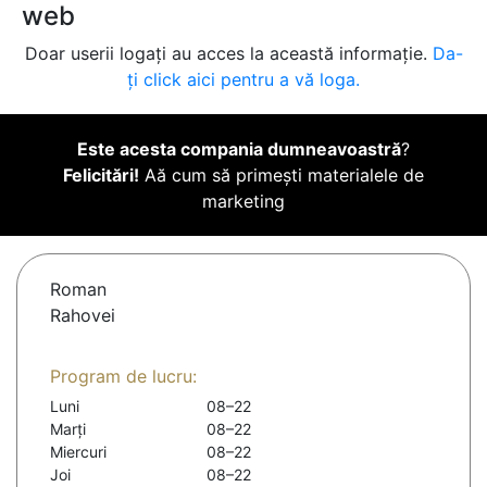
web
Doar userii logați au acces la această informație.
Da-
ți click aici pentru a vă loga.
Este acesta compania dumneavoastră
?
Felicitări!
Aă cum să primești materialele de
marketing
Roman
Rahovei
Program de lucru:
Luni
08–22
Marți
08–22
Miercuri
08–22
Joi
08–22