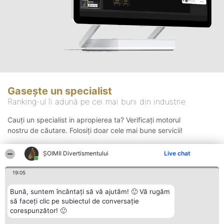
Gasește un specialist
Ranking-ul îi adună pe cei mai buni din industrie
Cauți un specialist in apropierea ta? Verificați motorul
nostru de căutare. Folosiți doar cele mai bune servicii!
ŞOIMII Divertismentului
Live chat
Căutare
19:05
Bună, suntem încântați să vă ajutăm! 🙂 Vă rugăm
să faceți clic pe subiectul de conversație
corespunzător! 🙂