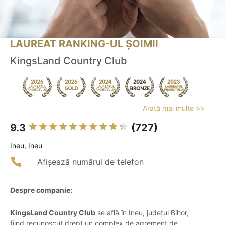
LAUREAT RANKING-UL ȘOIMII
KingsLand Country Club
Arată mai multe >>
9.3
(727)
Ineu, Ineu
Afișează numărul de telefon
Despre companie:
KingsLand Country Club
se află în Ineu, județul Bihor,
fiind recunoscut drept un complex de agrement de