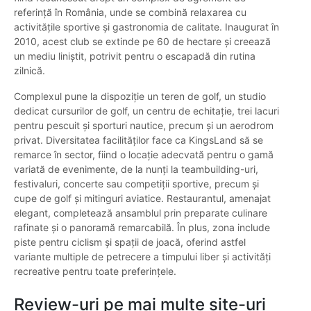
referință în România, unde se combină relaxarea cu
activitățile sportive și gastronomia de calitate. Inaugurat în
2010, acest club se extinde pe 60 de hectare și creează
un mediu liniștit, potrivit pentru o escapadă din rutina
zilnică.
Complexul pune la dispoziție un teren de golf, un studio
dedicat cursurilor de golf, un centru de echitație, trei lacuri
pentru pescuit și sporturi nautice, precum și un aerodrom
privat. Diversitatea facilităților face ca KingsLand să se
remarce în sector, fiind o locație adecvată pentru o gamă
variată de evenimente, de la nunți la teambuilding-uri,
festivaluri, concerte sau competiții sportive, precum și
cupe de golf și mitinguri aviatice. Restaurantul, amenajat
elegant, completează ansamblul prin preparate culinare
rafinate și o panoramă remarcabilă. În plus, zona include
piste pentru ciclism și spații de joacă, oferind astfel
variante multiple de petrecere a timpului liber și activități
recreative pentru toate preferințele.
Review-uri pe mai multe site-uri