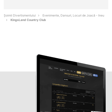
Şoimii Divertismentului
Evenimente, Dansuri, Locuri de Joacă - Ineu
KingsLand Country Club