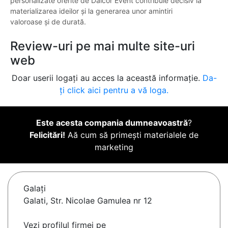
personalizate oferite de Dalcor Event contribuie decisiv la
materializarea ideilor și la generarea unor amintiri
valoroase și de durată.
Review-uri pe mai multe site-uri
web
Doar userii logați au acces la această informație.
Da-
ți click aici pentru a vă loga.
Este acesta compania dumneavoastră
?
Felicitări!
Aă cum să primești materialele de
marketing
Galaţi
Galati, Str. Nicolae Gamulea nr 12
Vezi profilul firmei pe