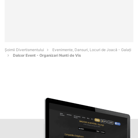
Şoimii Divertismentului
Evenimente, Dansuri, Locuri de Joacă - Galaţi
Dalcor Event - Organizari Nunti de Vis