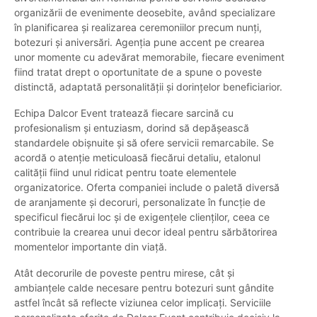
organizării de evenimente deosebite, având specializare
în planificarea și realizarea ceremoniilor precum nunți,
botezuri și aniversări. Agenția pune accent pe crearea
unor momente cu adevărat memorabile, fiecare eveniment
fiind tratat drept o oportunitate de a spune o poveste
distinctă, adaptată personalității și dorințelor beneficiarior.
Echipa Dalcor Event tratează fiecare sarcină cu
profesionalism și entuziasm, dorind să depășească
standardele obișnuite și să ofere servicii remarcabile. Se
acordă o atenție meticuloasă fiecărui detaliu, etalonul
calității fiind unul ridicat pentru toate elementele
organizatorice. Oferta companiei include o paletă diversă
de aranjamente și decoruri, personalizate în funcție de
specificul fiecărui loc și de exigențele clienților, ceea ce
contribuie la crearea unui decor ideal pentru sărbătorirea
momentelor importante din viață.
Atât decorurile de poveste pentru mirese, cât și
ambianțele calde necesare pentru botezuri sunt gândite
astfel încât să reflecte viziunea celor implicați. Serviciile