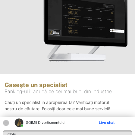
Gasește un specialist
Ranking-ul îi adună pe cei mai buni din industrie
Cauți un specialist in apropierea ta? Verificați motorul
nostru de căutare. Folosiți doar cele mai bune servicii!
ŞOIMII Divertismentului
Live chat
Căutare
09:44