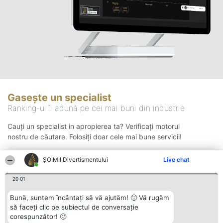
Gasește un specialist
Ranking-ul îi adună pe cei mai buni din industrie
Cauți un specialist in apropierea ta? Verificați motorul
nostru de căutare. Folosiți doar cele mai bune servicii!
ŞOIMII Divertismentului
Live chat
Căutare
20:01
Bună, suntem încântați să vă ajutăm! 🙂 Vă rugăm
să faceți clic pe subiectul de conversație
corespunzător! 🙂