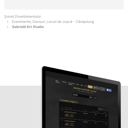
Şoimii Divertismentului
Evenimente, Dansuri, Locuri de Joacă - Câmpulung
Gabrielii Art Studio