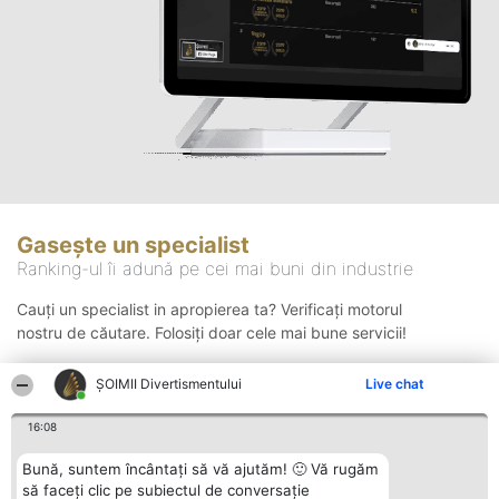
Gasește un specialist
Ranking-ul îi adună pe cei mai buni din industrie
Cauți un specialist in apropierea ta? Verificați motorul
nostru de căutare. Folosiți doar cele mai bune servicii!
ŞOIMII Divertismentului
Live chat
Căutare
16:08
Bună, suntem încântați să vă ajutăm! 🙂 Vă rugăm
să faceți clic pe subiectul de conversație