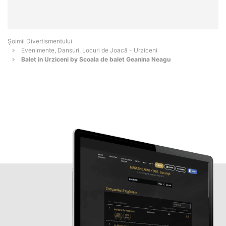
Şoimii Divertismentului
Evenimente, Dansuri, Locuri de Joacă - Urziceni
Balet in Urziceni by Scoala de balet Geanina Neagu