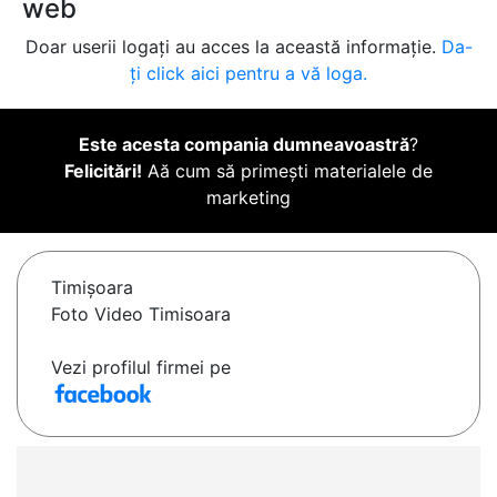
web
Doar userii logați au acces la această informație.
Da-
ți click aici pentru a vă loga.
Este acesta compania dumneavoastră
?
Felicitări!
Aă cum să primești materialele de
marketing
Timişoara
Foto Video Timisoara
Vezi profilul firmei pe