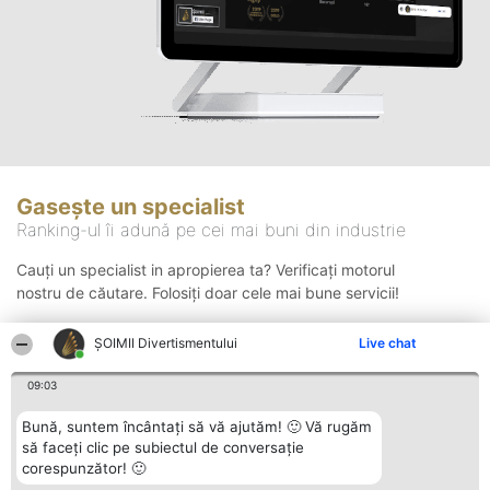
Gasește un specialist
Ranking-ul îi adună pe cei mai buni din industrie
Cauți un specialist in apropierea ta? Verificați motorul
nostru de căutare. Folosiți doar cele mai bune servicii!
ŞOIMII Divertismentului
Live chat
Căutare
09:03
Bună, suntem încântați să vă ajutăm! 🙂 Vă rugăm
să faceți clic pe subiectul de conversație
corespunzător! 🙂