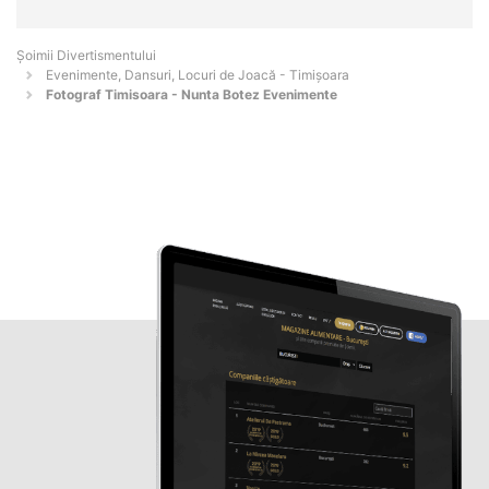
Şoimii Divertismentului
Evenimente, Dansuri, Locuri de Joacă - Timişoara
Fotograf Timisoara - Nunta Botez Evenimente