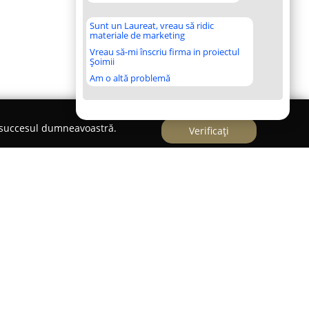
Sunt un Laureat, vreau să ridic
materiale de marketing
Vreau să-mi înscriu firma in proiectul
Șoimii
Am o altă problemă
e succesul dumneavoastră.
Verificați
per distinct în sectorul cultural și de
icându-se promovării artei dansului. Înființată în
constituit prima școală de salsa a orașului,