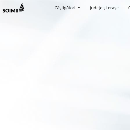
Câștigătorii
Județe și orașe