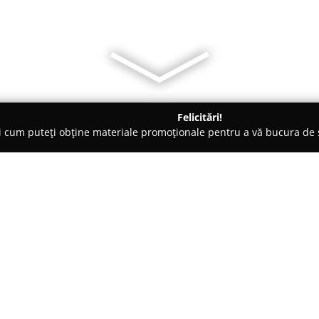
Felicitări!
ți cum puteți obține materiale promoționale pentru a vă bucura d
curi de Joacă - Timişoara
Salsa Addicted
Despre companie:
Salsa Addicted
reprezintă un re
divertisment din Timișoara, ded
anul 2005, această instituție a 