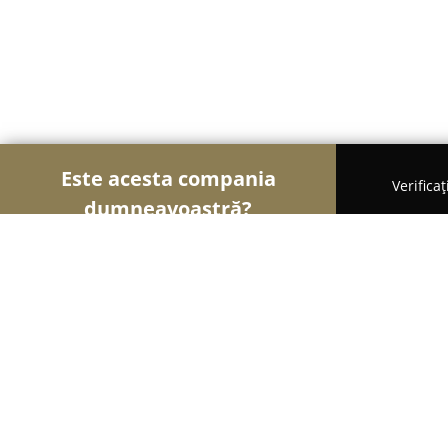
Este acesta compania
Verifica
dumneavoastră?
Şoimii Divertismentului
Evenimente, Dansuri, Lo
Salsa Addicted