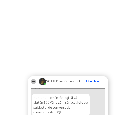
ŞOIMII Divertismentului
Live chat
19:19
Bună, suntem încântați să vă
ajutăm! 🙂 Vă rugăm să faceți clic pe
subiectul de conversație
corespunzător! 🙂