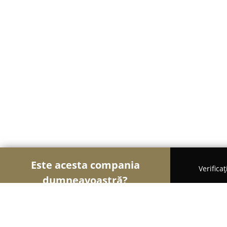
Este acesta compania
Verifica
dumneavoastră?
Şoimii Divertismentului
Evenimente, Dansuri, Lo