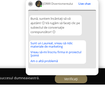
ŞOIMII Divertismentului
Live chat
19:26
Bună, suntem încântați să vă
ajutăm! 🙂 Vă rugăm să faceți clic pe
subiectul de conversație
corespunzător! 🙂
Sunt un Laureat, vreau să ridic
materiale de marketing
Vreau să-mi înscriu firma in proiectul
Șoimii
Am o altă problemă
e succesul dumneavoastră.
Verificați
 Timisoara