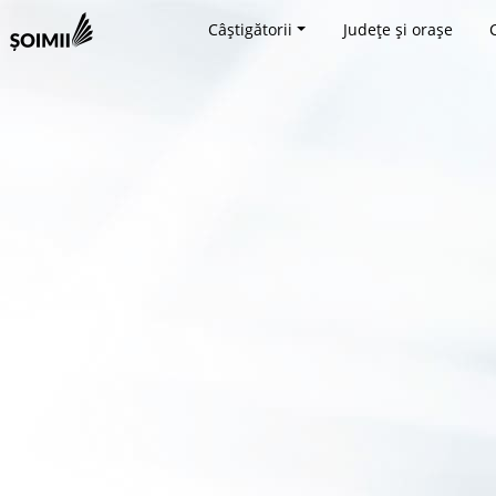
Câștigătorii
Județe și orașe