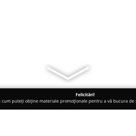
Felicitări!
ți cum puteți obține materiale promoționale pentru a vă bucura d
curi de Joacă - Timişoara
Universalice - Sala de petreceri copii