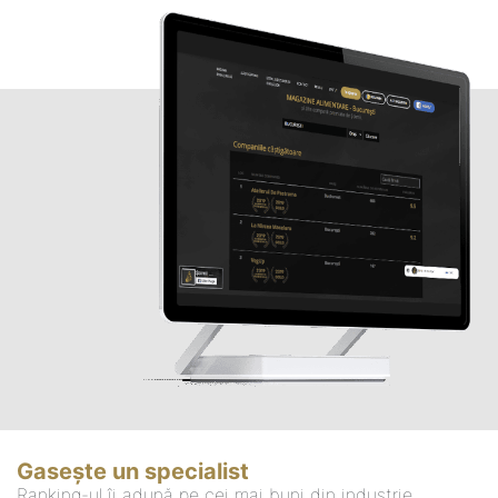
Gasește un specialist
Ranking-ul îi adună pe cei mai buni din industrie