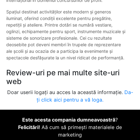
internațional în domeniul concursurilor de profil.
Spațiul destinat activităților este modern și generos
iluminat, oferind condiții excelente pentru pregătire,
repetiții și ateliere. Printre dotări se numără vestiare,
oglinzi, echipamente pentru sport, instrumente muzicale și
sisteme de sonorizare profesionale. Cei cu rezultate
deosebite pot deveni membri în trupele de reprezentare
ale școlii și au ocazia de a participa la evenimente și
spectacole desfășurate la un nivel ridicat de performanță.
Review-uri pe mai multe site-uri
web
Doar userii logați au acces la această informație.
Da-
ți click aici pentru a vă loga.
Este acesta compania dumneavoastră
?
Felicitări!
Aă cum să primești materialele de
marketing