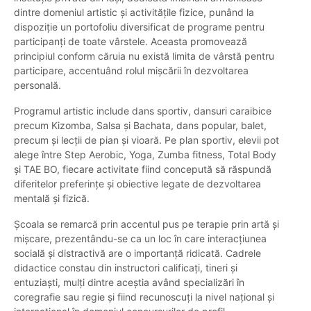
dintre domeniul artistic și activitățile fizice, punând la
dispoziție un portofoliu diversificat de programe pentru
participanți de toate vârstele. Aceasta promovează
principiul conform căruia nu există limita de vârstă pentru
participare, accentuând rolul mișcării în dezvoltarea
personală.
Programul artistic include dans sportiv, dansuri caraibice
precum Kizomba, Salsa și Bachata, dans popular, balet,
precum și lecții de pian și vioară. Pe plan sportiv, elevii pot
alege între Step Aerobic, Yoga, Zumba fitness, Total Body
și TAE BO, fiecare activitate fiind concepută să răspundă
diferitelor preferințe și obiective legate de dezvoltarea
mentală și fizică.
Școala se remarcă prin accentul pus pe terapie prin artă și
mișcare, prezentându-se ca un loc în care interacțiunea
socială și distractivă are o importanță ridicată. Cadrele
didactice constau din instructori calificați, tineri și
entuziaști, mulți dintre aceștia având specializări în
coregrafie sau regie și fiind recunoscuți la nivel național și