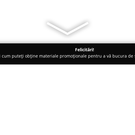
Felicitări!
ți cum puteți obține materiale promoționale pentru a vă bucura d
curi de Joacă - Mamaia
Kupolla Events Mamaia
Despre companie:
Kupolla Events Mamaia
se dist
evenimente în Constanța, având 
stațiunea Mamaia. Sala dispune