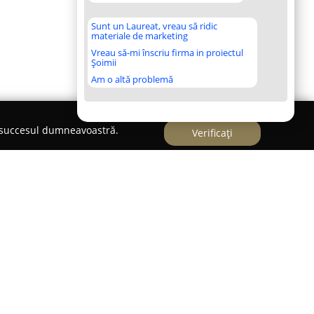
Sunt un Laureat, vreau să ridic
materiale de marketing
Vreau să-mi înscriu firma in proiectul
Șoimii
Am o altă problemă
e succesul dumneavoastră.
Verificați
inge ca un reper în domeniul organizării de
sediul într-o locație deosebită situată în
 de un design arhitectural aparte, caracterizat