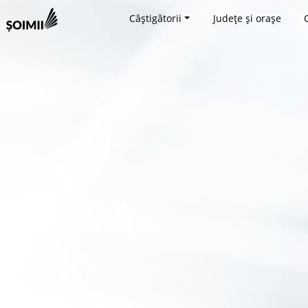
Câștigătorii
Județe și orașe