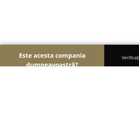
Este acesta compania
Verifica
dumneavoastră?
Şoimii Divertismentului
Evenimente, Dansuri, Lo
Kupolla Events Mamaia