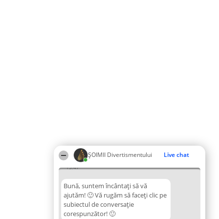
ŞOIMII Divertismentului
Live chat
13:47
Bună, suntem încântați să vă
ajutăm! 🙂 Vă rugăm să faceți clic pe
subiectul de conversație
corespunzător! 🙂