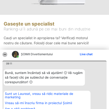
Gasește un specialist
Ranking-ul îi adună pe cei mai buni din industrie
Cauți un specialist in apropierea ta? Verificați motorul
nostru de căutare. Folosiți doar cele mai bune servicii!
ŞOIMII Divertismentului
Live chat
Căutare
09:11
Bună, suntem încântați să vă ajutăm! 🙂 Vă rugăm
să faceți clic pe subiectul de conversație
corespunzător! 🙂
Sunt un Laureat, vreau să ridic materiale de
Organizator Ranking
Plebiscyt
Contact
marketing
BRIGHT SOLUTIONS BR SRL
Câștigătorii
Contact
Aleea Timisul De Sus 2 Bl. A30
Lista Tuturor
Vreau să-mi înscriu firma in proiectul Șoimii
Sc. A Et. 4 Ap. 13 Cod 061952
Laureaților
Am o altă problemă
București
Reguli