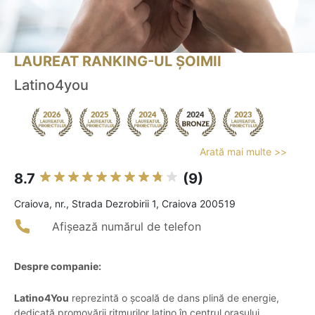
LAUREAT RANKING-UL ȘOIMII
Latino4you
Arată mai multe >>
8.7
(9)
Craiova, nr., Strada Dezrobirii 1, Craiova 200519
Afișează numărul de telefon
Despre companie:
Latino4You
reprezintă o școală de dans plină de energie,
dedicată promovării ritmurilor latino în centrul orașului