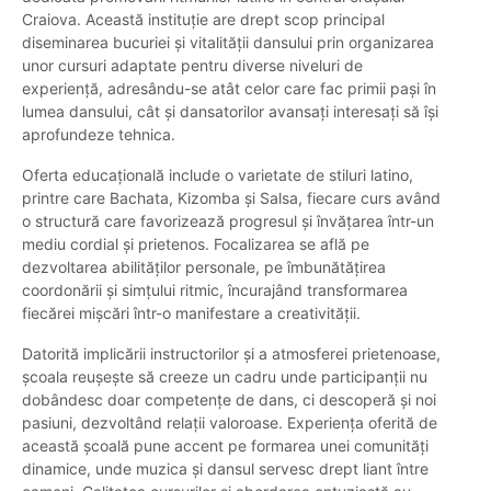
Craiova. Această instituție are drept scop principal
diseminarea bucuriei și vitalității dansului prin organizarea
unor cursuri adaptate pentru diverse niveluri de
experiență, adresându-se atât celor care fac primii pași în
lumea dansului, cât și dansatorilor avansați interesați să își
aprofundeze tehnica.
Oferta educațională include o varietate de stiluri latino,
printre care Bachata, Kizomba și Salsa, fiecare curs având
o structură care favorizează progresul și învățarea într-un
mediu cordial și prietenos. Focalizarea se află pe
dezvoltarea abilităților personale, pe îmbunătățirea
coordonării și simțului ritmic, încurajând transformarea
fiecărei mișcări într-o manifestare a creativității.
Datorită implicării instructorilor și a atmosferei prietenoase,
școala reușește să creeze un cadru unde participanții nu
dobândesc doar competențe de dans, ci descoperă și noi
pasiuni, dezvoltând relații valoroase. Experiența oferită de
această școală pune accent pe formarea unei comunități
dinamice, unde muzica și dansul servesc drept liant între