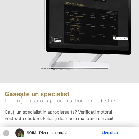
Gasește un specialist
Ranking-ul îi adună pe cei mai buni din industrie
Cauți un specialist in apropierea ta? Verificați motorul
nostru de căutare. Folosiți doar cele mai bune servicii!
ŞOIMII Divertismentului
Live chat
Căutare