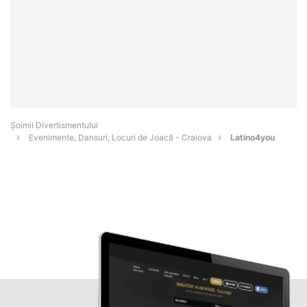
Şoimii Divertismentului
Evenimente, Dansuri, Locuri de Joacă - Craiova
Latino4you