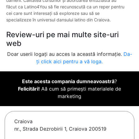
oameni. Calitatea cursurilor și abordarea entuziastă au
făcut ca Latino4You să fie recunoscută ca un reper pentru
cei care sunt interesați să exploreze sau să se
specializeze în universul dansului latino din Craiova.
Review-uri pe mai multe site-uri
web
Doar userii logați au acces la această informație.
Da-
ți click aici pentru a vă loga.
Este acesta compania dumneavoastră
?
Felicitări!
Aă cum să primești materialele de
marketing
Craiova
nr., Strada Dezrobirii 1, Craiova 200519