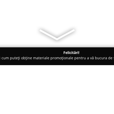
Felicitări!
ți cum puteți obține materiale promoționale pentru a vă bucura d
curi de Joacă - Popeşti-Leordeni
HobbyDance
Despre companie:
Amplasat în Popesti-Leordeni, p