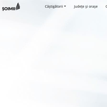
Câștigătorii
Județe și orașe