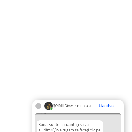
ŞOIMII Divertismentului
Live chat
06:07
Bună, suntem încântați să vă
ajutăm! 🙂 Vă rugăm să faceți clic pe