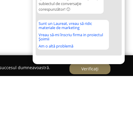
subiectul de conversație
corespunzător! 🙂
Sunt un Laureat, vreau să ridic
materiale de marketing
Vreau să-mi înscriu firma in proiectul
Șoimii
Am o altă problemă
e succesul dumneavoastră.
Verificați
e Strada Eclipsei, nr. 14 B,
HobbyDance
își