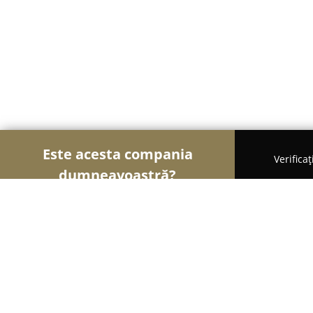
Este acesta compania
Verifica
dumneavoastră?
Şoimii Divertismentului
Evenimente, Dansuri, Lo
HobbyDance