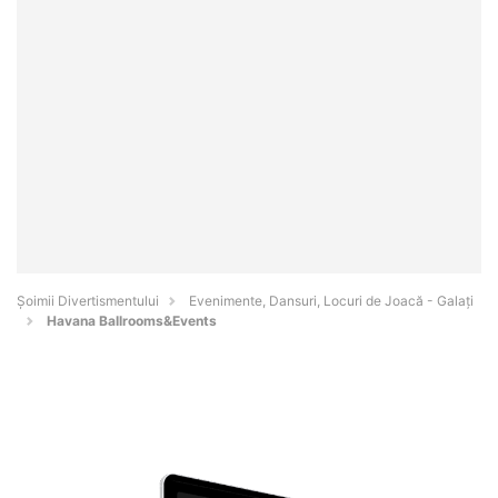
Şoimii Divertismentului
Evenimente, Dansuri, Locuri de Joacă - Galaţi
Havana Ballrooms&Events