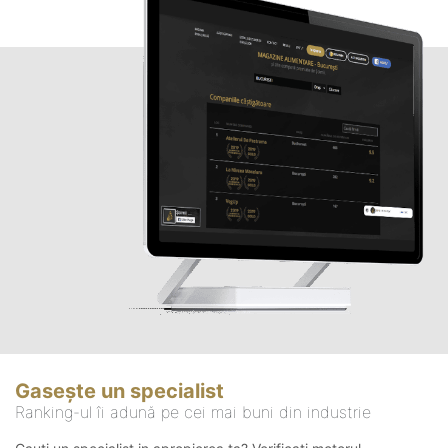
Gasește un specialist
Ranking-ul îi adună pe cei mai buni din industrie