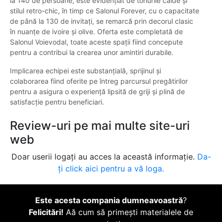
la 140 de persoane, este evidențiat de tonurile calde și
stilul retro-chic, în timp ce Salonul Forever, cu o capacitate
de până la 130 de invitați, se remarcă prin decorul clasic
în nuanțe de ivoire și olive. Oferta este completată de
Salonul Voievodal, toate aceste spații fiind concepute
pentru a contribui la crearea unor amintiri durabile.
Implicarea echipei este substanțială, sprijinul și
colaborarea fiind oferite pe întreg parcursul pregătirilor
pentru a asigura o experiență lipsită de griji și plină de
satisfacție pentru beneficiari.
Review-uri pe mai multe site-uri
web
Doar userii logați au acces la această informație.
Da-
ți click aici pentru a vă loga.
Este acesta compania dumneavoastră
?
Felicitări!
Aă cum să primești materialele de