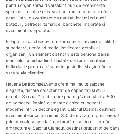
pentru organizarea diverselor tipuri de evenimente
speciale. Locația se axează pe transformarea fiecărei
ocazii într-un eveniment de neuitat, incluzând nunți,
botezuri, petreceri tematice, banchete, majorate și
evenimente corporate.
Echipa are ca obiectiv furnizarea unor servicii de calitate
superioară, urmărind meticulos fiecare detaliu al
organizării. Un element distinctiv este personalizarea
meniurilor, acestea fiind ajustate conform cerințelor
individuale pentru a răspunde gusturilor și așteptărilor
variate ale clienților.
Havana Ballrooms&Events oferă mai multe saloane
elegante, fiecare caracterizat de capacități și stiluri
diferite. Salonul Grande, care poate găzdui până la 500
de persoane, îmbină elemente clasice cu accente
moderne într-un decor elegant. Salonul Boema, destinat
evenimentelor cu maximum 250 de invitați, impresionează
prin atmosfera specială conturată cu ajutorul iluminării
arhitecturale. Salonul Glamour, destinat grupurilor de până