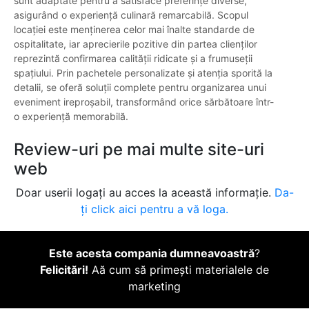
sunt adaptate pentru a satisface preferințe diverse,
asigurând o experiență culinară remarcabilă. Scopul
locației este menținerea celor mai înalte standarde de
ospitalitate, iar aprecierile pozitive din partea clienților
reprezintă confirmarea calității ridicate și a frumuseții
spațiului. Prin pachetele personalizate și atenția sporită la
detalii, se oferă soluții complete pentru organizarea unui
eveniment ireproșabil, transformând orice sărbătoare într-
o experiență memorabilă.
Review-uri pe mai multe site-uri
web
Doar userii logați au acces la această informație.
Da-
ți click aici pentru a vă loga.
Este acesta compania dumneavoastră
?
Felicitări!
Aă cum să primești materialele de
marketing