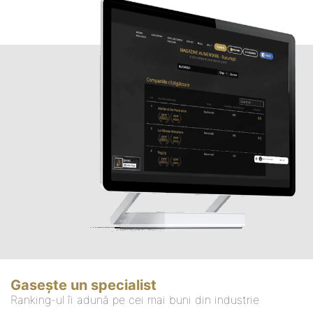
Gasește un specialist
Ranking-ul îi adună pe cei mai buni din industrie