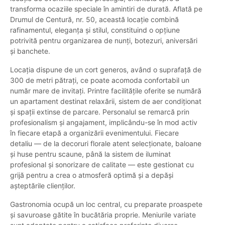
transforma ocaziile speciale în amintiri de durată. Aflată pe
Drumul de Centură, nr. 50, această locație combină
rafinamentul, eleganța și stilul, constituind o opțiune
potrivită pentru organizarea de nunți, botezuri, aniversări
și banchete.
Locația dispune de un cort generos, având o suprafață de
300 de metri pătrați, ce poate acomoda confortabil un
număr mare de invitați. Printre facilitățile oferite se numără
un apartament destinat relaxării, sistem de aer condiționat
și spații extinse de parcare. Personalul se remarcă prin
profesionalism și angajament, implicându-se în mod activ
în fiecare etapă a organizării evenimentului. Fiecare
detaliu — de la decoruri florale atent selecționate, baloane
și huse pentru scaune, până la sistem de iluminat
profesional și sonorizare de calitate — este gestionat cu
grijă pentru a crea o atmosferă optimă și a depăși
așteptările clienților.
Gastronomia ocupă un loc central, cu preparate proaspete
și savuroase gătite în bucătăria proprie. Meniurile variate