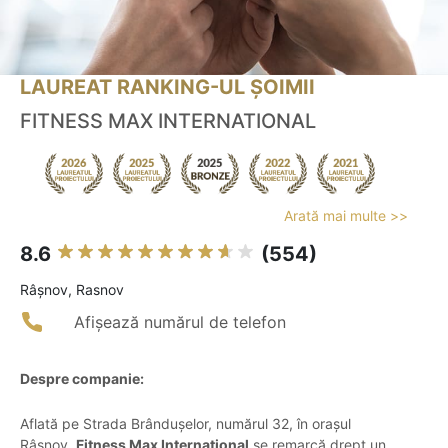
LAUREAT RANKING-UL ȘOIMII
FITNESS MAX INTERNATIONAL
Arată mai multe >>
8.6
(554)
Râşnov, Rasnov
Afișează numărul de telefon
Despre companie:
Aflată pe Strada Brândușelor, numărul 32, în orașul
Râșnov,
Fitness Max International
se remarcă drept un