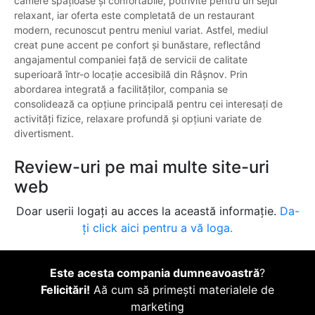
camere spațioase și confortabile, potrivite pentru un sejur
relaxant, iar oferta este completată de un restaurant
modern, recunoscut pentru meniul variat. Astfel, mediul
creat pune accent pe confort și bunăstare, reflectând
angajamentul companiei față de servicii de calitate
superioară într-o locație accesibilă din Râșnov. Prin
abordarea integrată a facilităților, compania se
consolidează ca opțiune principală pentru cei interesați de
activități fizice, relaxare profundă și opțiuni variate de
divertisment.
Review-uri pe mai multe site-uri
web
Doar userii logați au acces la această informație.
Da-
ți click aici pentru a vă loga.
Este acesta compania dumneavoastră
?
Felicitări!
Aă cum să primești materialele de
marketing