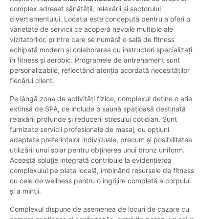
complex adresat sănătății, relaxării și sectorului
divertismentului. Locația este concepută pentru a oferi o
varietate de servicii ce acoperă nevoile multiple ale
vizitatorilor, printre care se numără o sală de fitness
echipată modern și colaborarea cu instructori specializați
în fitness și aerobic. Programele de antrenament sunt
personalizabile, reflectând atenția acordată necesităților
fiecărui client.
Pe lângă zona de activități fizice, complexul deține o arie
extinsă de SPA, ce include o saună spațioasă destinată
relaxării profunde și reducerii stresului cotidian. Sunt
furnizate servicii profesionale de masaj, cu opțiuni
adaptate preferințelor individuale, precum și posibilitatea
utilizării unui solar pentru obținerea unui bronz uniform.
Această soluție integrată contribuie la evidențierea
complexului pe piața locală, îmbinând resursele de fitness
cu cele de wellness pentru o îngrijire completă a corpului
și a minții.
Complexul dispune de asemenea de locuri de cazare cu