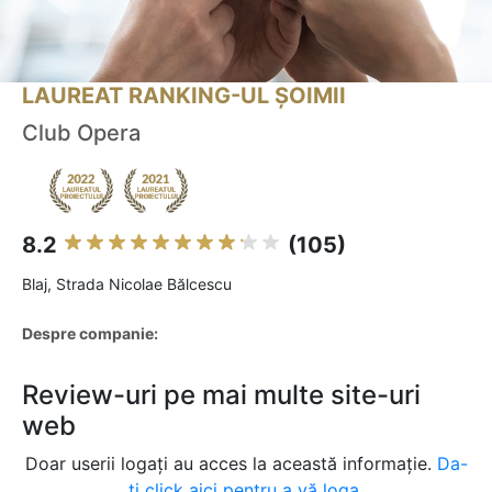
LAUREAT RANKING-UL ȘOIMII
Club Opera
8.2
(105)
Blaj, Strada Nicolae Bălcescu
Despre companie:
Review-uri pe mai multe site-uri
web
Doar userii logați au acces la această informație.
Da-
ți click aici pentru a vă loga.