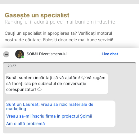
Gasește un specialist
Ranking-ul îi adună pe cei mai buni din industrie
Cauți un specialist in apropierea ta? Verificați motorul
nostru de căutare. Folosiți doar cele mai bune servicii!
ŞOIMII Divertismentului
Live chat
Căutare
20:57
Bună, suntem încântați să vă ajutăm! 🙂 Vă rugăm
să faceți clic pe subiectul de conversație
corespunzător! 🙂
Sunt un Laureat, vreau să ridic materiale de
Organizator Ranking
Plebiscyt
Contact
marketing
BRIGHT SOLUTIONS BR SRL
Câștigătorii
Contact
Aleea Timisul De Sus 2 Bl. A30
Lista Tuturor
Vreau să-mi înscriu firma in proiectul Șoimii
Sc. A Et. 4 Ap. 13 Cod 061952
Laureaților
Am o altă problemă
București
Reguli
CUI 36737675
Statut
tel: +40 770 990 492
Politica de
confidențialitate