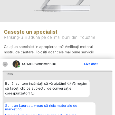
Gasește un specialist
Ranking-ul îi adună pe cei mai buni din industrie
Cauți un specialist in apropierea ta? Verificați motorul
nostru de căutare. Folosiți doar cele mai bune servicii!
ŞOIMII Divertismentului
Live chat
Căutare
14:15
Bună, suntem încântați să vă ajutăm! 🙂 Vă rugăm
să faceți clic pe subiectul de conversație
corespunzător! 🙂
Sunt un Laureat, vreau să ridic materiale de
Organizator Ranking
Plebiscyt
Contact
marketing
BRIGHT SOLUTIONS BR SRL
Câștigătorii
Contact
Aleea Timisul De Sus 2 Bl. A30
Lista Tuturor