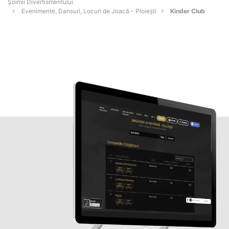
Şoimii Divertismentului
Evenimente, Dansuri, Locuri de Joacă - Ploieşti
Kinder Club