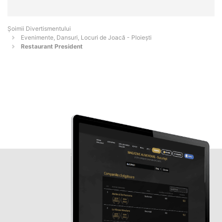
Şoimii Divertismentului
Evenimente, Dansuri, Locuri de Joacă - Ploieşti
Restaurant President