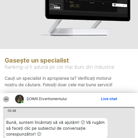
Gasește un specialist
Ranking-ul îi adună pe cei mai buni din industrie
Cauți un specialist in apropierea ta? Verificați motorul
nostru de căutare. Folosiți doar cele mai bune servicii!
ŞOIMII Divertismentului
Live chat
Căutare
05:48
Bună, suntem încântați să vă ajutăm! 🙂 Vă rugăm
să faceți clic pe subiectul de conversație
corespunzător! 🙂