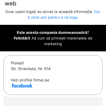
web
Doar userii logați au acces la această informație.
Da-
ți click aici pentru a vă loga.
Este acesta compania dumneavoastră
?
Felicitări!
Aă cum să primești materialele de
marketing
Ploieşti
Str. Strandului, Nr. 61A
Vezi profilul firmei pe