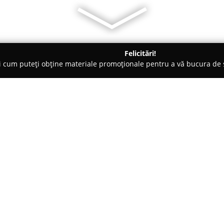
Felicitări!
ți cum puteți obține materiale promoționale pentru a vă bucura d
curi de Joacă - Oradea
Pandora Palace Oradea
Despre companie:
Pandora Palace
din Oradea cons
de evenimente notabile. Această
rafinament și un caracter exclu
celebrare într-o amintire deos
Arată mai multe >>
interior modern, evidențiat de
sofisticate, asigură o atmosferă