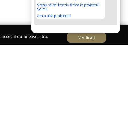
Vreau să-mi înscriu firma in proiectul
Șoimii
Am o altă problemă
e succesul dumneavoastră.
Verificați
tituie un spațiu deosebit destinat organizării
 locație iese în evidență prin eleganță,
sivist, concepute pentru a transforma fiecare
ebită. Spațiul generos, combinat cu un design
 candelabre impunătoare și detalii decorative
 aparte, potrivită pentru diverse tipuri de