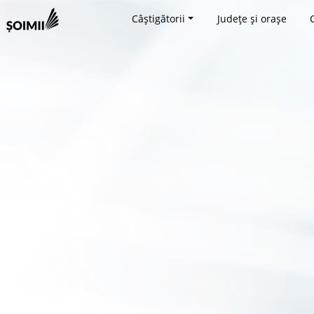
Câștigătorii
Județe și orașe