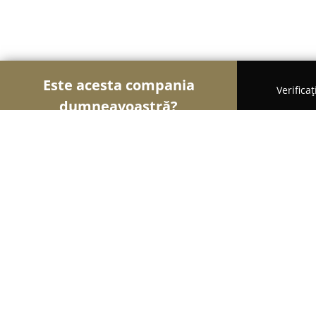
Este acesta compania
Verifica
dumneavoastră?
Şoimii Divertismentului
Evenimente, Dansuri, Lo
Pandora Palace Oradea
8.7
(640)