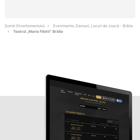
Şoimii Divertismentului
Evenimente, Dansuri, Locuri de Joacă - Brăila
Teatrul „Maria Filotti” Brăila