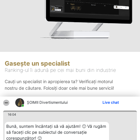
Gasește un specialist
Ranking-ul îi adună pe cei mai buni din industrie
Cauți un specialist in apropierea ta? Verificați motorul
nostru de căutare. Folosiți doar cele mai bune servicii!
ŞOIMII Divertismentului
Live chat
Căutare
16:04
Bună, suntem încântați să vă ajutăm! 🙂 Vă rugăm
să faceți clic pe subiectul de conversație
corespunzător! 🙂