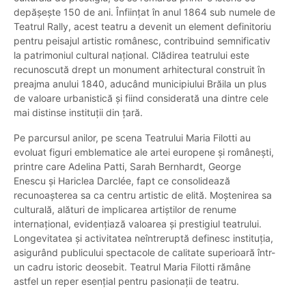
depășește 150 de ani. Înființat în anul 1864 sub numele de
Teatrul Rally, acest teatru a devenit un element definitoriu
pentru peisajul artistic românesc, contribuind semnificativ
la patrimoniul cultural național. Clădirea teatrului este
recunoscută drept un monument arhitectural construit în
preajma anului 1840, aducând municipiului Brăila un plus
de valoare urbanistică și fiind considerată una dintre cele
mai distinse instituții din țară.
Pe parcursul anilor, pe scena Teatrului Maria Filotti au
evoluat figuri emblematice ale artei europene și românești,
printre care Adelina Patti, Sarah Bernhardt, George
Enescu și Hariclea Darclée, fapt ce consolidează
recunoașterea sa ca centru artistic de elită. Moștenirea sa
culturală, alături de implicarea artiștilor de renume
internațional, evidențiază valoarea și prestigiul teatrului.
Longevitatea și activitatea neîntreruptă definesc instituția,
asigurând publicului spectacole de calitate superioară într-
un cadru istoric deosebit. Teatrul Maria Filotti rămâne
astfel un reper esențial pentru pasionații de teatru.