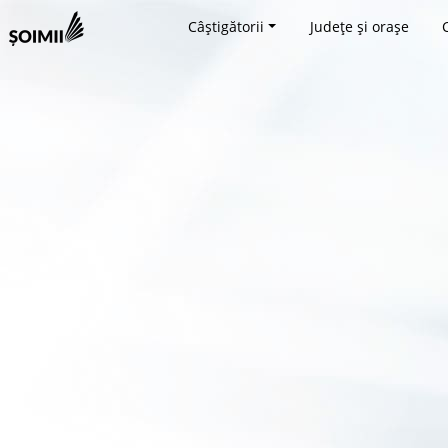
Câștigătorii
Județe și orașe