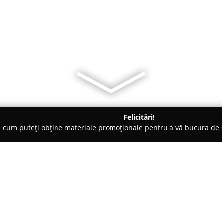
Felicitări!
ți cum puteți obține materiale promoționale pentru a vă bucura d
curi de Joacă - Hârja
ELF Festival