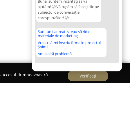
Bună, suntem încântați să vă
ajutăm! 🙂 Vă rugăm să faceți clic pe
subiectul de conversație
corespunzător! 🙂
Sunt un Laureat, vreau să ridic
materiale de marketing
Vreau să-mi înscriu firma in proiectul
Șoimii
Am o altă problemă
e succesul dumneavoastră.
Verificați