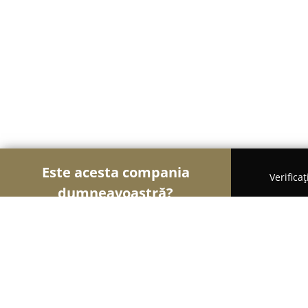
Este acesta compania
Verifica
dumneavoastră?
Şoimii Divertismentului
Evenimente, Dansuri, Lo
ELF Festival