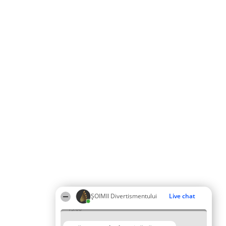
ŞOIMII Divertismentului
Live chat
13:06