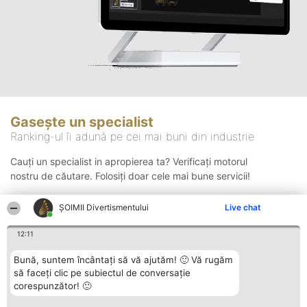
Gasește un specialist
Ranking-ul îi adună pe cei mai buni din industrie
Cauți un specialist in apropierea ta? Verificați motorul
nostru de căutare. Folosiți doar cele mai bune servicii!
ŞOIMII Divertismentului
Live chat
Căutare
12:11
Bună, suntem încântați să vă ajutăm! 🙂 Vă rugăm
să faceți clic pe subiectul de conversație
corespunzător! 🙂