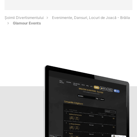
Şoimii Divertismentului
Evenimente, Dansuri, Locuri de Joacă - Brăila
Glamour Events