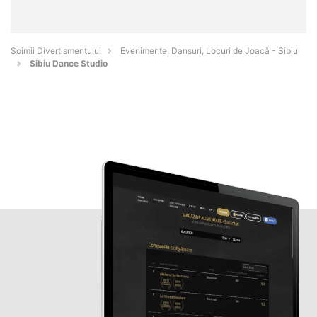
Şoimii Divertismentului
Evenimente, Dansuri, Locuri de Joacă - Sibiu
Sibiu Dance Studio