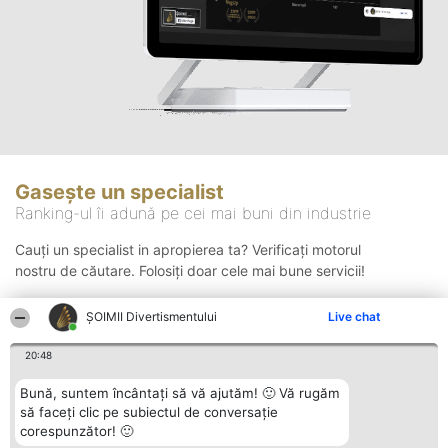
Gasește un specialist
Ranking-ul îi adună pe cei mai buni din industrie
Cauți un specialist in apropierea ta? Verificați motorul
nostru de căutare. Folosiți doar cele mai bune servicii!
ŞOIMII Divertismentului
Live chat
Căutare
20:48
Bună, suntem încântați să vă ajutăm! 🙂 Vă rugăm
să faceți clic pe subiectul de conversație
corespunzător! 🙂