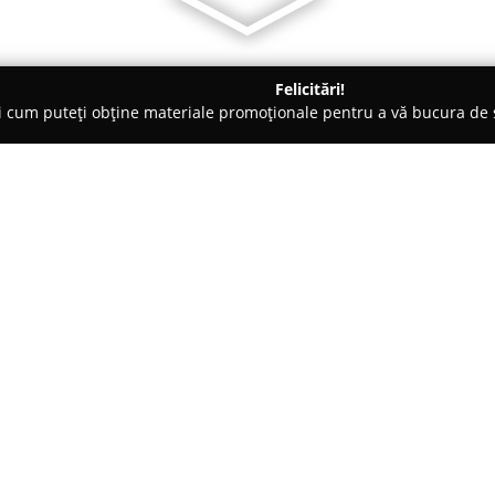
Felicitări!
ți cum puteți obține materiale promoționale pentru a vă bucura d
uri de Joacă - Brăila
HAPPY LAND Club de joaca
Despre companie:
HAPPY LAND Club de joaca
, l
reprezintă un reper important 
nivel local. Acest centru specia
construirii unui univers plin d
Arată mai multe >>
oportunitatea să descopere, să 
pune accent pe susținerea dezvol
varietatea activităților oferite c