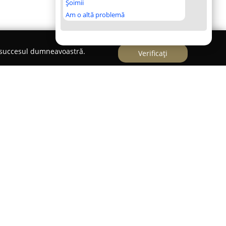
Șoimii
Am o altă problemă
e succesul dumneavoastră.
Verificați
ocalizat pe Strada Castanului numărul 3 în Brăila,
în domeniul divertismentului pentru copii la
lizat pentru joc și recreere este dedicat
e animație și siguranță, unde cei mici au
interacționeze și să se dezvolte. Spațiul creat
tării motrice și sociale a copiilor, prin
e includ atât jocuri interactive, cât și zone