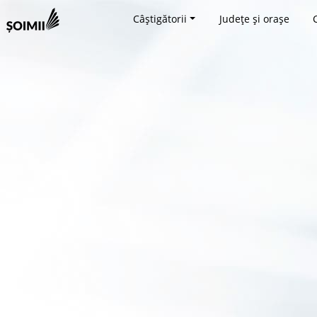
Câștigătorii
Județe și orașe