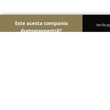
Este acesta compania
Verifica
dumneavoastră?
Şoimii Divertismentului
Evenimente, Dansuri, Loc
HAPPY LAND Club de joaca
9.3
(524)