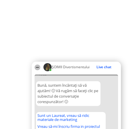
ŞOIMII Divertismentului
Live chat
13:22
Bună, suntem încântați să vă
ajutăm! 🙂 Vă rugăm să faceți clic pe
subiectul de conversație
corespunzător! 🙂
Sunt un Laureat, vreau să ridic
materiale de marketing
Vreau să-mi înscriu firma in proiectul