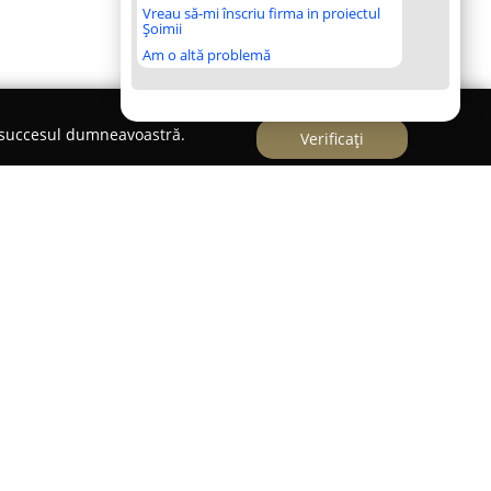
Vreau să-mi înscriu firma in proiectul
Șoimii
Am o altă problemă
e succesul dumneavoastră.
Verificați
nimente Bacau
e White Dome
se distinge ca un spațiu premium
nte speciale, fiind orientată spre transformarea
ță memorabilă. Având o capacitate de aproximativ
e destinat atât pentru nunți, botezuri, aniversări,
ate, asigurând un cadru sofisticat și rafinat.