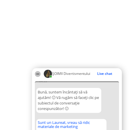
ŞOIMII Divertismentului
Live chat
04:55
Bună, suntem încântați să vă
ajutăm! 🙂 Vă rugăm să faceți clic pe
subiectul de conversație
corespunzător! 🙂
Sunt un Laureat, vreau să ridic
materiale de marketing