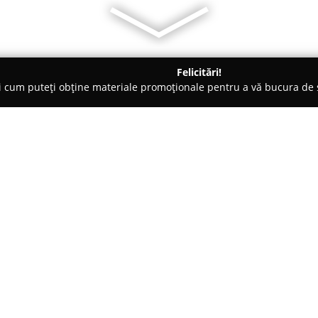
Felicitări!
ți cum puteți obține materiale promoționale pentru a vă bucura d
curi de Joacă - Bacău
The White Dome - Nunta Salon Cort Eve
t Evenimente Bacau
Despre companie:
Situată în municipiul Bacău,
Th
destinat organizării de evenime
fiecărei ocazii într-o experien
250 de persoane, pavilionul est
Arată mai multe >>
cât și pentru evenimente corpor