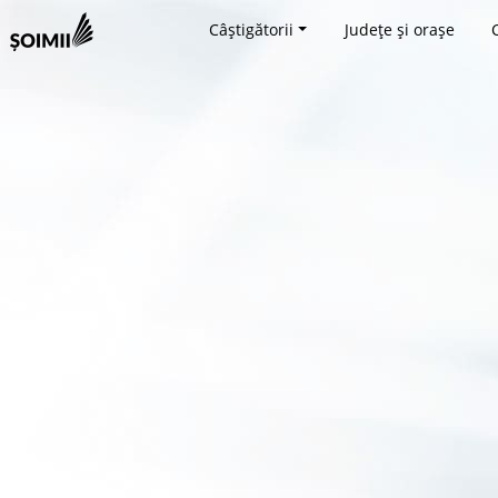
Câștigătorii
Județe și orașe