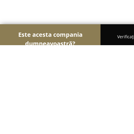
Este acesta compania
Verifica
dumneavoastră?
Şoimii Divertismentului
Evenimente, Dansuri, Lo
The White Dome - Nunta Salon Cor
9.8
(289)