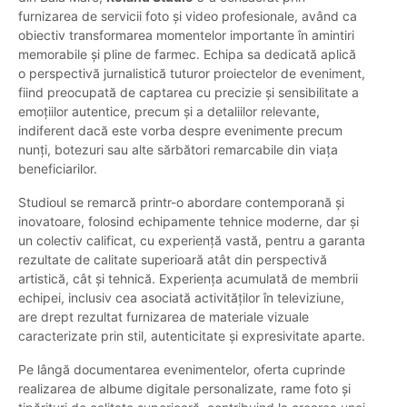
furnizarea de servicii foto și video profesionale, având ca
obiectiv transformarea momentelor importante în amintiri
memorabile și pline de farmec. Echipa sa dedicată aplică
o perspectivă jurnalistică tuturor proiectelor de eveniment,
fiind preocupată de captarea cu precizie și sensibilitate a
emoțiilor autentice, precum și a detaliilor relevante,
indiferent dacă este vorba despre evenimente precum
nunți, botezuri sau alte sărbători remarcabile din viața
beneficiarilor.
Studioul se remarcă printr-o abordare contemporană și
inovatoare, folosind echipamente tehnice moderne, dar și
un colectiv calificat, cu experiență vastă, pentru a garanta
rezultate de calitate superioară atât din perspectivă
artistică, cât și tehnică. Experiența acumulată de membrii
echipei, inclusiv cea asociată activităților în televiziune,
are drept rezultat furnizarea de materiale vizuale
caracterizate prin stil, autenticitate și expresivitate aparte.
Pe lângă documentarea evenimentelor, oferta cuprinde
realizarea de albume digitale personalizate, rame foto și