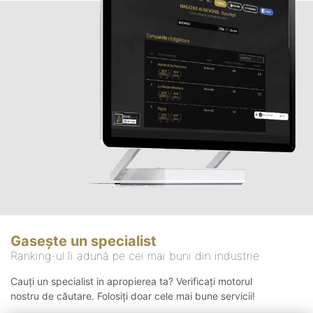
Gasește un specialist
Ranking-ul îi adună pe cei mai buni din industrie
Cauți un specialist in apropierea ta? Verificați motorul
nostru de căutare. Folosiți doar cele mai bune servicii!