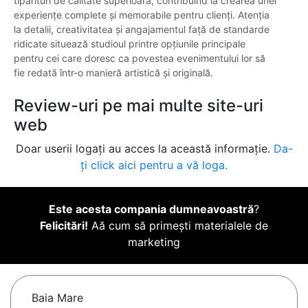
tipărituri de calitate superioară, contribuind la crearea unei
experiențe complete și memorabile pentru clienți. Atenția
la detalii, creativitatea și angajamentul față de standarde
ridicate situează studioul printre opțiunile principale
pentru cei care doresc ca povestea evenimentului lor să
fie redată într-o manieră artistică și originală.
Review-uri pe mai multe site-uri
web
Doar userii logați au acces la această informație.
Da-
ți click aici pentru a vă loga.
Este acesta compania dumneavoastră
?
Felicitări!
Aă cum să primești materialele de
marketing
Baia Mare