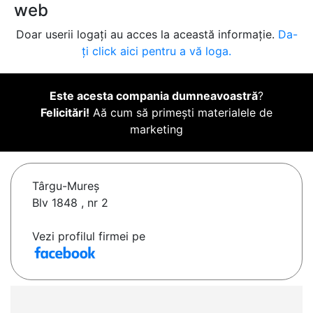
web
Doar userii logați au acces la această informație.
Da-
ți click aici pentru a vă loga.
Este acesta compania dumneavoastră
?
Felicitări!
Aă cum să primești materialele de
marketing
Târgu-Mureş
Blv 1848 , nr 2
Vezi profilul firmei pe