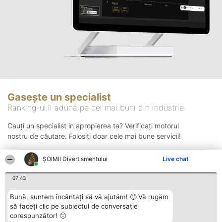
Gasește un specialist
Ranking-ul îi adună pe cei mai buni din industrie
Cauți un specialist in apropierea ta? Verificați motorul
nostru de căutare. Folosiți doar cele mai bune servicii!
ŞOIMII Divertismentului
Live chat
Căutare
07:43
Bună, suntem încântați să vă ajutăm! 🙂 Vă rugăm
să faceți clic pe subiectul de conversație
corespunzător! 🙂