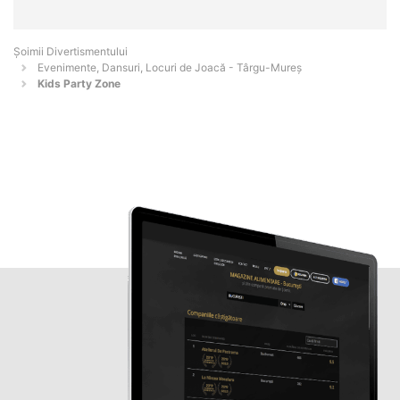
Şoimii Divertismentului
Evenimente, Dansuri, Locuri de Joacă - Târgu-Mureş
Kids Party Zone