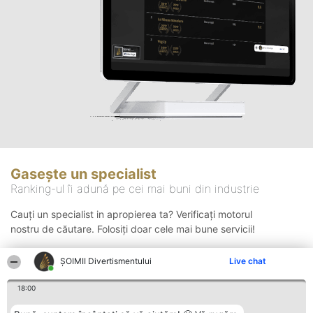
Gasește un specialist
Ranking-ul îi adună pe cei mai buni din industrie
Cauți un specialist in apropierea ta? Verificați motorul
nostru de căutare. Folosiți doar cele mai bune servicii!
ŞOIMII Divertismentului
Live chat
Căutare
18:00