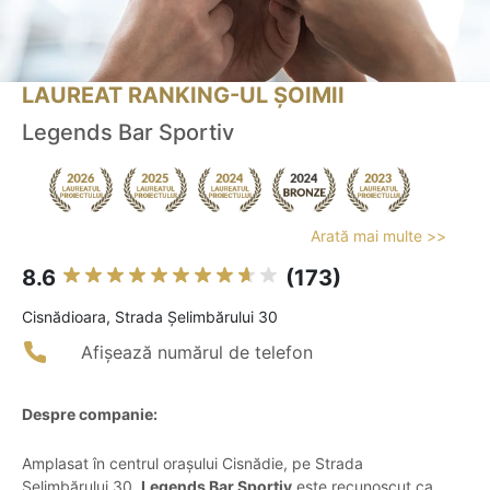
LAUREAT RANKING-UL ȘOIMII
Legends Bar Sportiv
Arată mai multe >>
8.6
(173)
Cisnădioara, Strada Șelimbărului 30
Afișează numărul de telefon
Despre companie:
Amplasat în centrul orașului Cisnădie, pe Strada
Șelimbărului 30,
Legends Bar Sportiv
este recunoscut ca