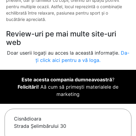
prieteni, dar și familiilor cu copii, oferind un spațiu potrivit
pentru multiple ocazii. Astfel, locul reprezintă o combinație
echilibrată între relaxare, pasiunea pentru sport și o
bucătărie apreciată.
Review-uri pe mai multe site-uri
web
Doar userii logați au acces la această informație.
Da-
ți click aici pentru a vă loga.
Este acesta compania dumneavoastră
?
Felicitări!
Aă cum să primești materialele de
marketing
Cisnădioara
Strada Șelimbărului 30