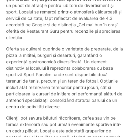
un punct de atracție pentru iubitorii de divertisment și
sport. Localul se remarcă printr-o atmosferă călduroasă și
servicii de calitate, fapt reflectat de evaluarea de 4.3
acordată pe Google și de distincția „Cel mai bun în oraș”
oferită de Restaurant Guru pentru recenziile și aprecierea
clienților.
Oferta sa culinară cuprinde o varietate de preparate, de la
pizza la mititei, burgeri și deserturi, garantând o
experiență gastronomică diversificată. Un element
distinctiv al localului îl reprezintă colaborarea cu baza
sportivă Sport Panalim, unde sunt disponibile două
terenuri de tenis, precum și un teren de fotbal. Opțiunile
includ atât rezervarea terenurilor pentru jocuri, cât și
participarea la cursuri de inițiere ori performanță alături de
antrenori specializați, consolidând statutul barului ca un
centru de activități diverse.
Clienții pot savura băuturi răcoritoare, cafea sau vin pe
terasa exterioară sau pot urmări evenimente sportive într-
un cadru plăcut. Locația este adaptată grupurilor de