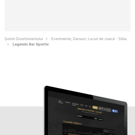
Şoimii Divertismentului
Evenimente, Dansuri, Locuri de Joacă - Sibiu
Legends Bar Sportiv