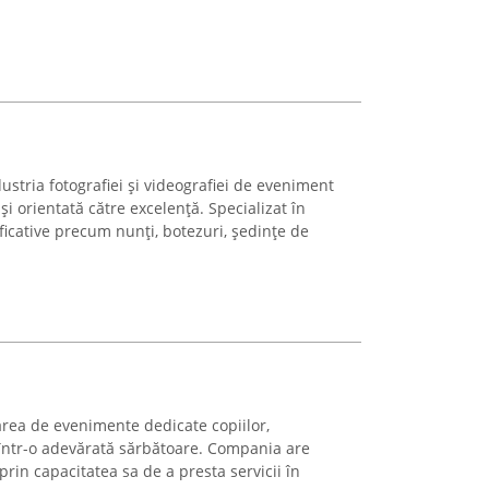
stria fotografiei și videografiei de eveniment
i orientată către excelență. Specializat în
cative precum nunți, botezuri, ședințe de
area de evenimente dedicate copiilor,
ntr-o adevărată sărbătoare. Compania are
 prin capacitatea sa de a presta servicii în