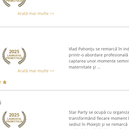
Arată mai multe >>
Vlad Pahonțu se remarcă în indu
printr-o abordare profesională ș
captarea unor momente semnifi
maternitate și ...
Arată mai multe >>
i
Star Party se ocupă cu organiz
transformând fiecare moment î
sediul în Ploiești și se remarcă