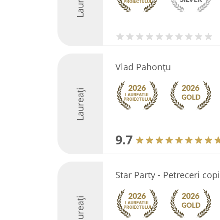
Laureați
Vlad Pahonţu
Laureați
9.7
Star Party - Petreceri copi
Laureați