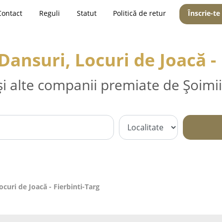
Contact
Reguli
Statut
Politică de retur
Înscrie-te
ansuri, Locuri de Joacă - 
și alte companii premiate de Șoimii
curi de Joacă - Fierbinti-Targ