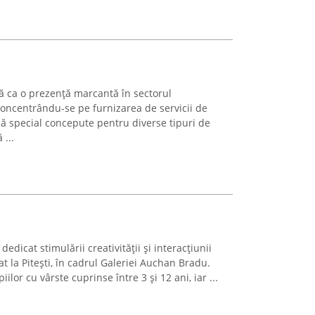
ă ca o prezență marcantă în sectorul
concentrându-se pe furnizarea de servicii de
ă special concepute pentru diverse tipuri de
...
edicat stimulării creativității și interacțiunii
t la Pitești, în cadrul Galeriei Auchan Bradu.
iilor cu vârste cuprinse între 3 și 12 ani, iar ...