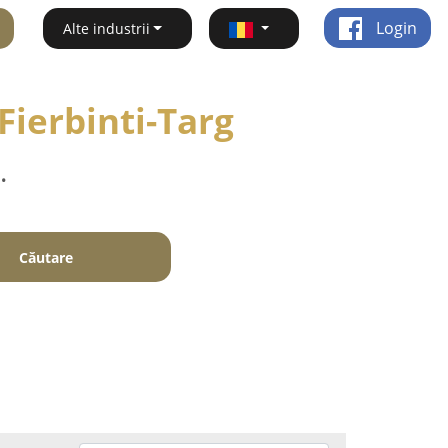
Login
Alte industrii
Fierbinti-Targ
.
Căutare