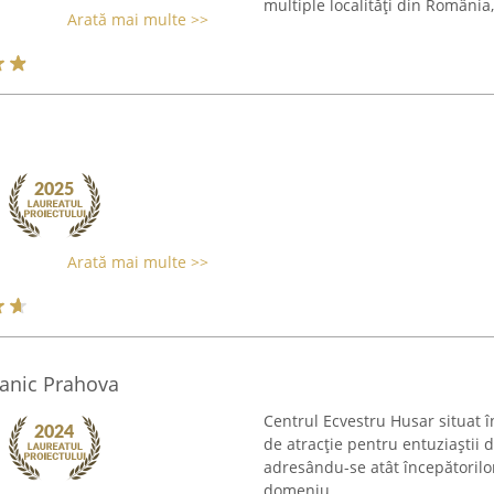
multiple localități din România, 
Arată mai multe >>
Arată mai multe >>
lanic Prahova
Centrul Ecvestru Husar situat 
de atracție pentru entuziaștii d
adresându-se atât începătorilor,
domeniu. ...