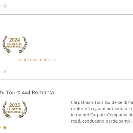
Arată mai multe >>
Atv Tours 4x4 Romania
Carpathian Tour Guide se disti
explorării regiunilor montane 
în munții Carpați. Compania ofe
road, conducând participanții ..