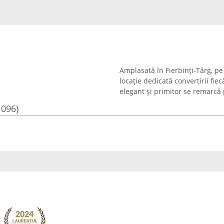
Amplasată în Fierbinți-Târg, pe
locație dedicată convertirii fiec
elegant și primitor se remarcă
1096)