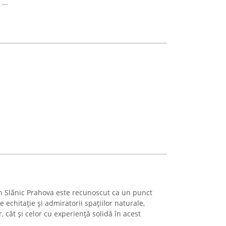
...
în Slănic Prahova este recunoscut ca un punct
e echitație și admiratorii spațiilor naturale,
 cât și celor cu experiență solidă în acest