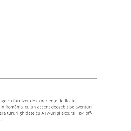
nge ca furnizor de experiențe dedicate
din România, cu un accent deosebit pe aventuri
ră tururi ghidate cu ATV-uri și excursii 4x4 off-
.