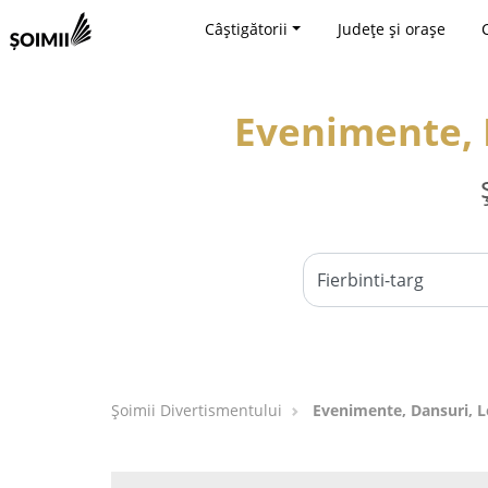
Câștigătorii
Județe și orașe
Evenimente, D
Şoimii Divertismentului
Evenimente, Dansuri, Lo