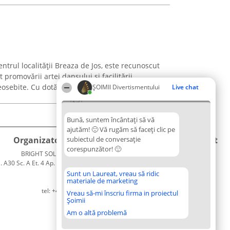
ntrul localității Breaza de Jos, este recunoscut
promovării artei dansului și facilitării
eosebite. Cu dotări moderne și o atmosferă
ŞOIMII Divertismentului
Live chat
12:31
Bună, suntem încântați să vă
ajutăm! 🙂 Vă rugăm să faceți clic pe
Organizator Ranking
subiectul de conversație
Plebiscyt
Contact
corespunzător! 🙂
BRIGHT SOLUTIONS BR SRL
Câștigătorii
Contact
. A30 Sc. A Et. 4 Ap. 13 Cod 061952
Lista
București
Tuturor
Sunt un Laureat, vreau să ridic
materiale de marketing
CUI 36737675
Laureaților
tel: +40 770 990 492
Reguli
Vreau să-mi înscriu firma in proiectul
Șoimii
Statut
Politica de
Am o altă problemă
confidențialitate