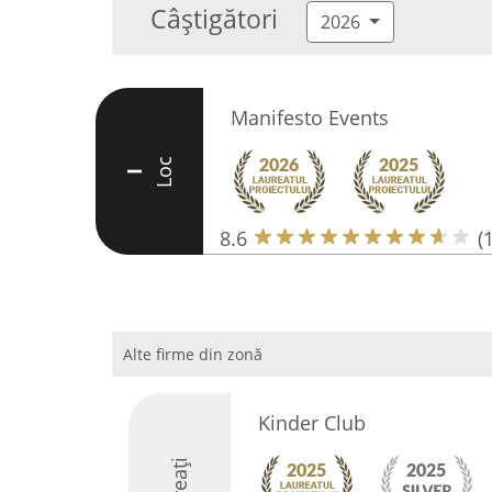
Câștigători
2026
Manifesto Events
Loc
I
8.6
(
Alte firme din zonă
Kinder Club