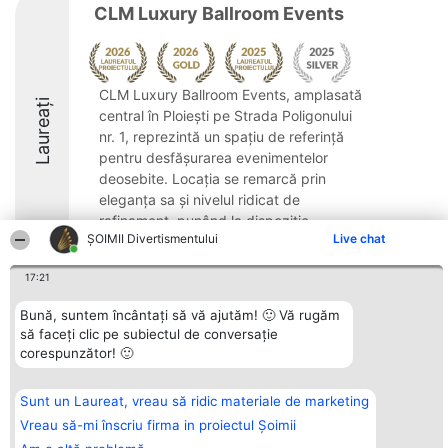
CLM Luxury Ballroom Events
CLM Luxury Ballroom Events, amplasată
Laureați
central în Ploiești pe Strada Poligonului
nr. 1, reprezintă un spațiu de referință
pentru desfășurarea evenimentelor
deosebite. Locația se remarcă prin
eleganța sa și nivelul ridicat de
rafinament, punând la dispoziție ...
ŞOIMII Divertismentului
Live chat
9.3
17:21
Bună, suntem încântați să vă ajutăm! 🙂 Vă rugăm
Organizator Ranking
Plebiscyt
Contact
să faceți clic pe subiectul de conversație
BRIGHT SOLUTIONS BR SRL
Câștigătorii
Contact
corespunzător! 🙂
Aleea Timisul De Sus 2 Bl. A30
Lista Tuturor
Sc. A Et. 4 Ap. 13 Cod 061952
Laureaților
București
Reguli
Sunt un Laureat, vreau să ridic materiale de marketing
CUI 36737675
Statut
tel: +40 770 990 492
Politica de
Vreau să-mi înscriu firma in proiectul Șoimii
confidențialitate