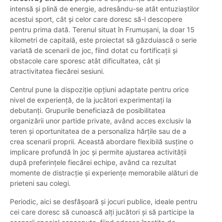
intensă și plină de energie, adresându-se atât entuziaștilor
acestui sport, cât și celor care doresc să-l descopere
pentru prima dată. Terenul situat în Frumușani, la doar 15
kilometri de capitală, este proiectat să găzduiască o serie
variată de scenarii de joc, fiind dotat cu fortificații și
obstacole care sporesc atât dificultatea, cât și
atractivitatea fiecărei sesiuni.
Centrul pune la dispoziție opțiuni adaptate pentru orice
nivel de experiență, de la jucători experimentați la
debutanți. Grupurile beneficiază de posibilitatea
organizării unor partide private, având acces exclusiv la
teren și oportunitatea de a personaliza hărțile sau de a
crea scenarii proprii. Această abordare flexibilă susține o
implicare profundă în joc și permite ajustarea activității
după preferințele fiecărei echipe, având ca rezultat
momente de distracție și experiențe memorabile alături de
prieteni sau colegi.
Periodic, aici se desfășoară și jocuri publice, ideale pentru
cei care doresc să cunoască alți jucători și să participe la