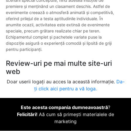
scenarii special concepute, fiind adesea însoțite de
premiere și menținând un clasament deschis. Astfel de
evenimente creează o atmosferă animată și competitivă,
oferind prilejul de a testa aptitudinile individuale. În
anumite ocazii, activitatea este extinsă de evenimente
speciale, precum grătare realizate chiar pe teren.
Echipamentul complet și pachetele variate puse la
dispoziție asigură o experiență comodă și lipsită de griji
pentru participanți.
Review-uri pe mai multe site-uri
web
Doar userii logați au acces la această informație.
Da-
ți click aici pentru a vă loga.
Este acesta compania dumneavoastră
?
Felicitări!
Aă cum să primești materialele de
marketing