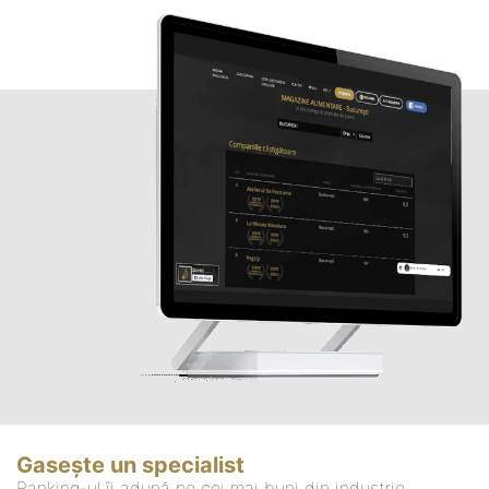
Gasește un specialist
Ranking-ul îi adună pe cei mai buni din industrie