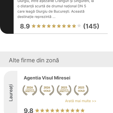
Giurgiu, între așezările Crânguri și Singureni, la
o distanță scurtă de drumul național DN 5
care leagă Giurgiu de București. Această
destinație reprezintă ...
8.9
(145)
Alte firme din zonă
Agentia Visul Miresei
Laureați
Arată mai multe >>
9.8