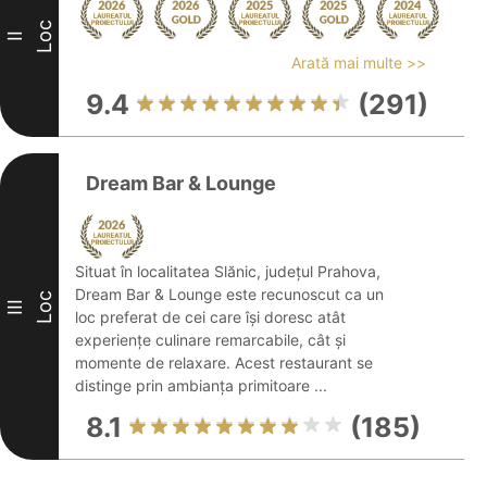
Loc
II
Arată mai multe >>
9.4
(291)
Dream Bar & Lounge
Situat în localitatea Slănic, județul Prahova,
Dream Bar & Lounge este recunoscut ca un
Loc
III
loc preferat de cei care își doresc atât
experiențe culinare remarcabile, cât și
momente de relaxare. Acest restaurant se
distinge prin ambianța primitoare ...
8.1
(185)