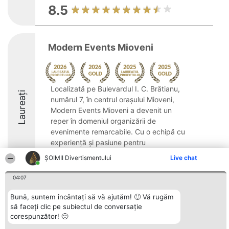
8.5
Modern Events Mioveni
Localizată pe Bulevardul I. C. Brătianu,
Laureați
numărul 7, în centrul orașului Mioveni,
Modern Events Mioveni a devenit un
reper în domeniul organizării de
evenimente remarcabile. Cu o echipă cu
experiență și pasiune pentru
evenimente, compania se ...
ŞOIMII Divertismentului
Live chat
9.4
04:07
Bună, suntem încântați să vă ajutăm! 🙂 Vă rugăm
să faceți clic pe subiectul de conversație
Organizator Ranking
Plebiscyt
Contact
corespunzător! 🙂
BRIGHT SOLUTIONS BR SRL
Câștigătorii
Contact
Aleea Timisul De Sus 2 Bl. A30
Lista Tuturor