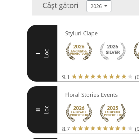
Câștigători
2026
Styluri Clape
Loc
I
9.1
(
Floral Stories Events
Loc
II
8.7
(9