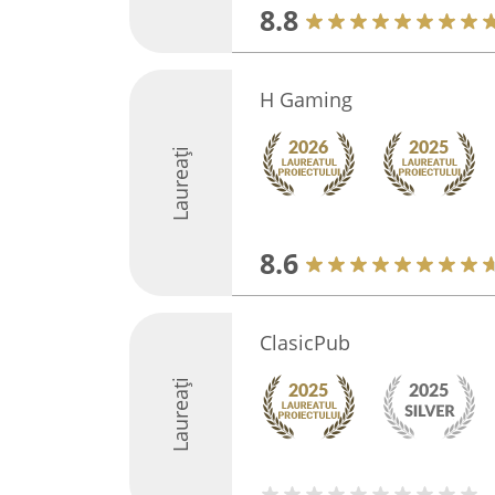
8.8
H Gaming
Laureați
8.6
ClasicPub
Laureați