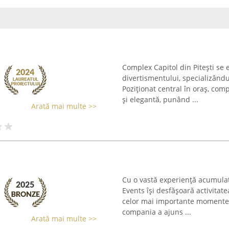
Complex Capitol din Pitești se 
divertismentului, specializând
Poziționat central în oraș, com
și elegantă, punând ...
Arată mai multe >>
Cu o vastă experiență acumulat
Events își desfășoară activita
celor mai importante momente di
compania a ajuns ...
Arată mai multe >>