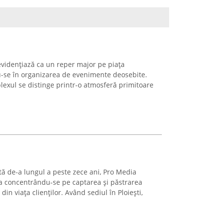
evidențiază ca un reper major pe piața
u-se în organizarea de evenimente deosebite.
plexul se distinge printr-o atmosferă primitoare
ă de-a lungul a peste zece ani, Pro Media
tea concentrându-se pe captarea și păstrarea
n viața clienților. Având sediul în Ploiești,