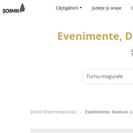
Câștigătorii
Județe și orașe
Evenimente, Da
Şoimii Divertismentului
Evenimente, Dansuri, L