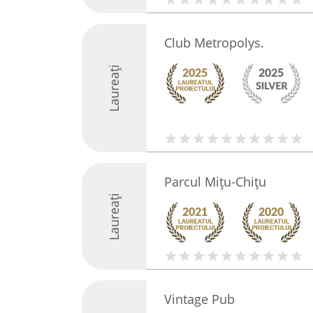
Club Metropolys.
Laureați
Parcul Mițu-Chițu
Laureați
Vintage Pub