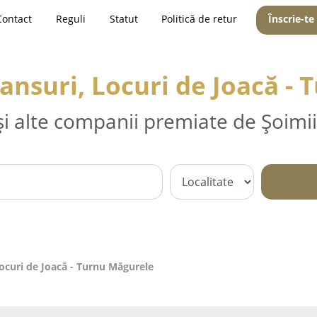
Contact
Reguli
Statut
Politică de retur
Înscrie-te
nsuri, Locuri de Joacă -
și alte companii premiate de Șoimii
ocuri de Joacă - Turnu Măgurele