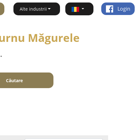
Login
Alte industrii
 Turnu Măgurele
.
Căutare