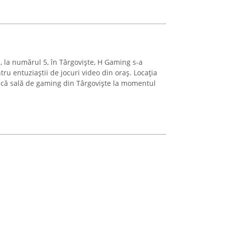
u, la numărul 5, în Târgoviște, H Gaming s-a
ru entuziaștii de jocuri video din oraș. Locația
ică sală de gaming din Târgoviște la momentul