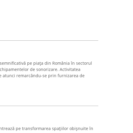
semnificativă pe piața din România în sectorul
echipamentelor de sonorizare. Activitatea
e atunci remarcându-se prin furnizarea de
trează pe transformarea spațiilor obișnuite în