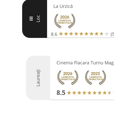
La Urzică
Loc
III
8.6
(
Cinema Flacara Turnu Mag
Laureați
8.5