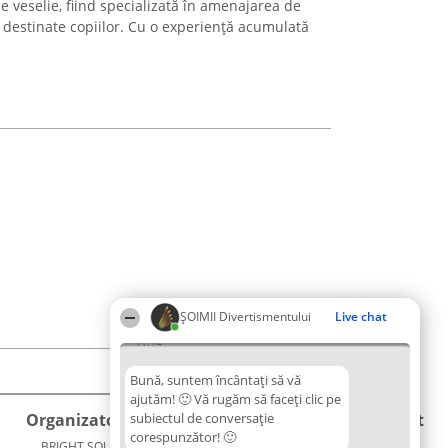
de veselie, fiind specializată în amenajarea de
destinate copiilor. Cu o experiență acumulată
ŞOIMII Divertismentului
Live chat
11:14
Bună, suntem încântați să vă
ajutăm! 🙂 Vă rugăm să faceți clic pe
Organizator Ranking
subiectul de conversație
Plebiscyt
Contact
corespunzător! 🙂
BRIGHT SOLUTIONS BR SRL
Câștigătorii