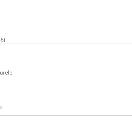
56)
urele