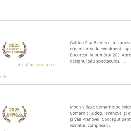
Golden Star Events este cunosc
organizarea de evenimente spec
București la numărul 203. Aprec
designul său spectaculos, ...
Arată mai multe >>
Moon Village Comarnic se eviden
Comarnic, județul Prahova, și o
și Văii Prahovei. Conceput pen
vizitator, complexul ...