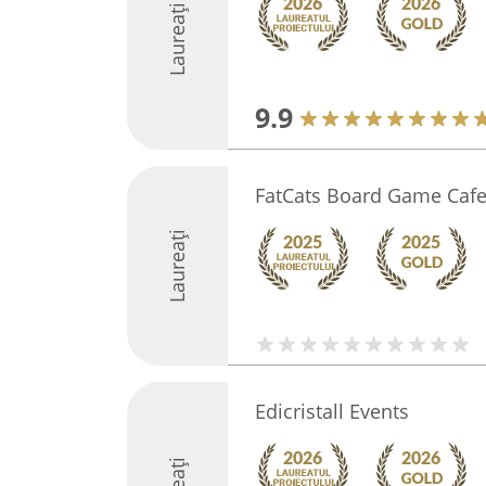
Laureați
9.9
FatCats Board Game Caf
Laureați
Edicristall Events