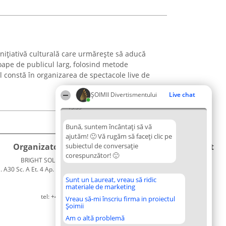
nițiativă culturală care urmărește să aducă
oape de publicul larg, folosind metode
l constă în organizarea de spectacole live de
ŞOIMII Divertismentului
Live chat
13:35
Bună, suntem încântați să vă
ajutăm! 🙂 Vă rugăm să faceți clic pe
Organizator Ranking
subiectul de conversație
Plebiscyt
Contact
corespunzător! 🙂
BRIGHT SOLUTIONS BR SRL
Câștigătorii
Contact
. A30 Sc. A Et. 4 Ap. 13 Cod 061952
Lista
București
Tuturor
Sunt un Laureat, vreau să ridic
materiale de marketing
CUI 36737675
Laureaților
tel: +40 770 990 492
Reguli
Vreau să-mi înscriu firma in proiectul
Șoimii
Statut
Politica de
Am o altă problemă
confidențialitate