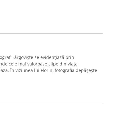
otograf Târgoviște se evidențiază prin
de cele mai valoroase clipe din viața
ază. În viziunea lui Florin, fotografia depășește