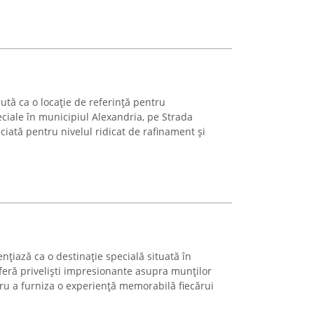
ută ca o locație de referință pentru
iale în municipiul Alexandria, pe Strada
iată pentru nivelul ridicat de rafinament și
țiază ca o destinație specială situată în
feră priveliști impresionante asupra munților
tru a furniza o experiență memorabilă fiecărui