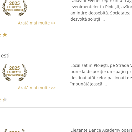
Dalavini Events reprezintă o ag
evenimentelor în Ploiești, avân
amintire deosebită. Societatea
dezvoltă soluții ...
Arată mai multe >>
esti
Localizat în Ploiești, pe Strada 
pune la dispoziție un spațiu pr
destinat atât celor pasionați de 
îmbunătățească ...
Arată mai multe >>
Elegante Dance Academy operea