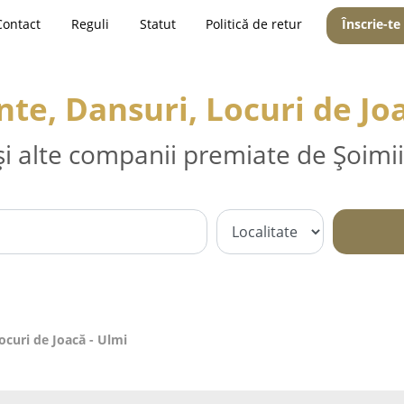
Contact
Reguli
Statut
Politică de retur
Înscrie-te
te, Dansuri, Locuri de Joa
și alte companii premiate de Șoimii
ocuri de Joacă - Ulmi