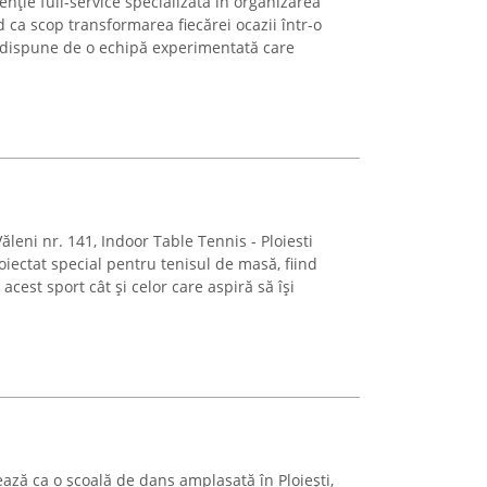
enție full-service specializată în organizarea
d ca scop transformarea fiecărei ocazii într-o
 dispune de o echipă experimentată care
Văleni nr. 141, Indoor Table Tennis - Ploiesti
oiectat special pentru tenisul de masă, fiind
acest sport cât și celor care aspiră să își
ză ca o școală de dans amplasată în Ploiești,