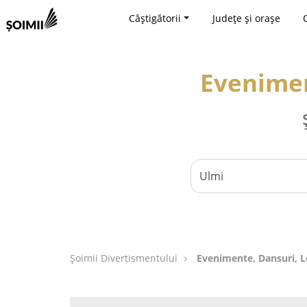
Câștigătorii
Județe și orașe
Evenimen
Şoimii Divertismentului
Evenimente, Dansuri, L