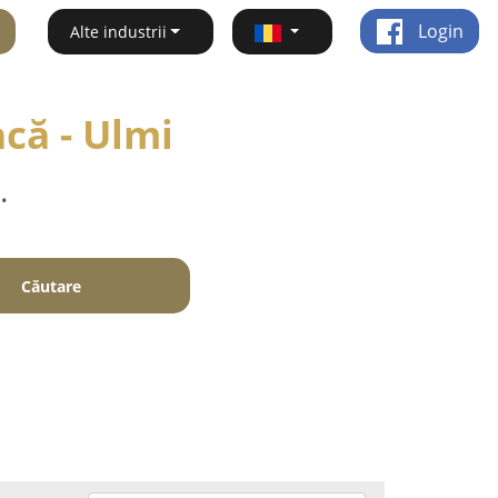
Login
Alte industrii
că - Ulmi
.
Căutare