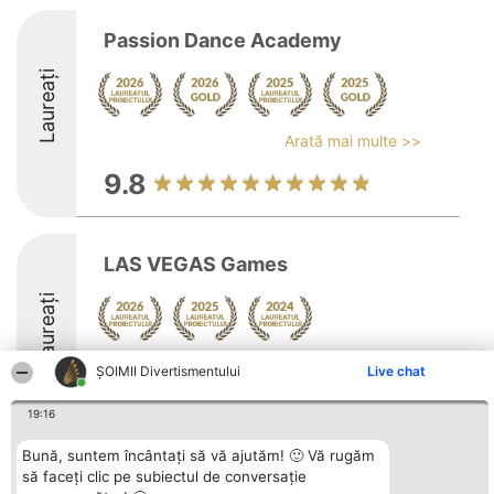
Passion Dance Academy
Laureați
Arată mai multe >>
9.8
LAS VEGAS Games
Laureați
Arată mai multe >>
ŞOIMII Divertismentului
Live chat
8.6
19:16
Bună, suntem încântați să vă ajutăm! 🙂 Vă rugăm
să faceți clic pe subiectul de conversație
Organizator Ranking
Plebiscyt
Contact