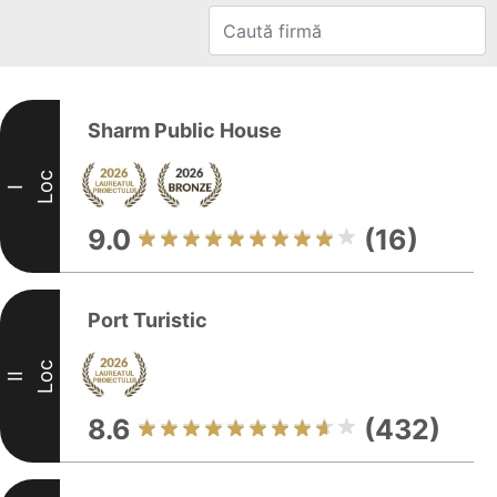
Sharm Public House
Loc
I
9.0
(16)
Port Turistic
Loc
II
8.6
(432)