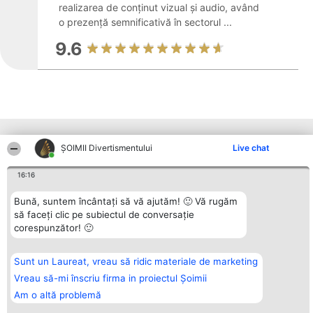
realizarea de conținut vizual și audio, având
o prezență semnificativă în sectorul ...
9.6
Alte firme din zonă
ŞOIMII Divertismentului
Live chat
16:16
Organizator Ranking
Plebiscyt
Contact
BRIGHT SOLUTIONS BR SRL
Bună, suntem încântați să vă ajutăm! 🙂 Vă rugăm
Câștigătorii
Contact
Aleea Timisul De Sus 2 Bl. A30
Lista Tuturor
să faceți clic pe subiectul de conversație
Sc. A Et. 4 Ap. 13 Cod 061952
Laureaților
corespunzător! 🙂
București
Reguli
CUI 36737675
Statut
tel: +40 770 990 492
Politica de
Sunt un Laureat, vreau să ridic materiale de marketing
confidențialitate
Vreau să-mi înscriu firma in proiectul Șoimii
Am o altă problemă