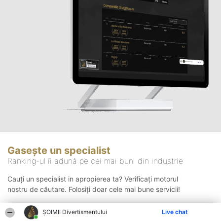
Gasește un specialist
Ranking-ul îi adună pe cei mai buni din industrie
Cauți un specialist in apropierea ta? Verificați motorul
nostru de căutare. Folosiți doar cele mai bune servicii!
ŞOIMII Divertismentului
Live chat
Căutare