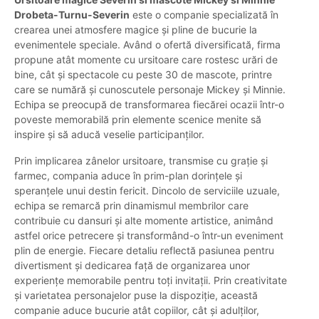
Drobeta-Turnu-Severin
este o companie specializată în
crearea unei atmosfere magice și pline de bucurie la
evenimentele speciale. Având o ofertă diversificată, firma
propune atât momente cu ursitoare care rostesc urări de
bine, cât și spectacole cu peste 30 de mascote, printre
care se numără și cunoscutele personaje Mickey și Minnie.
Echipa se preocupă de transformarea fiecărei ocazii într-o
poveste memorabilă prin elemente scenice menite să
inspire și să aducă veselie participanților.
Prin implicarea zânelor ursitoare, transmise cu grație și
farmec, compania aduce în prim-plan dorințele și
speranțele unui destin fericit. Dincolo de serviciile uzuale,
echipa se remarcă prin dinamismul membrilor care
contribuie cu dansuri și alte momente artistice, animând
astfel orice petrecere și transformând-o într-un eveniment
plin de energie. Fiecare detaliu reflectă pasiunea pentru
divertisment și dedicarea față de organizarea unor
experiențe memorabile pentru toți invitații. Prin creativitate
și varietatea personajelor puse la dispoziție, această
companie aduce bucurie atât copiilor, cât și adulților,