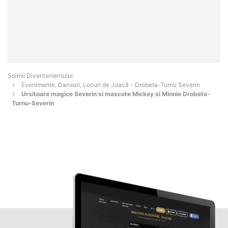
Şoimii Divertismentului
Evenimente, Dansuri, Locuri de Joacă - Drobeta-Turnu Severin
Ursitoare magice Severin si mascote Mickey si Minnie Drobeta-
Turnu-Severin