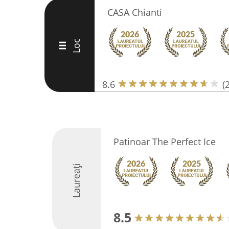
CASA Chianti
Loc
III
8.6
(
Patinoar The Perfect Ice
Laureați
8.5