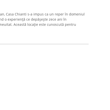
man, Casa Chianti s-a impus ca un reper în domeniul
nd o experiență ce depășește zece ani în
euitat. Această locație este cunoscută pentru