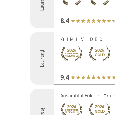
Laureați
8.4
ＧＩＭＩ ＶＩＤＥＯ
Laureați
9.4
Ansamblul Folcloric “ Cod
Laureați