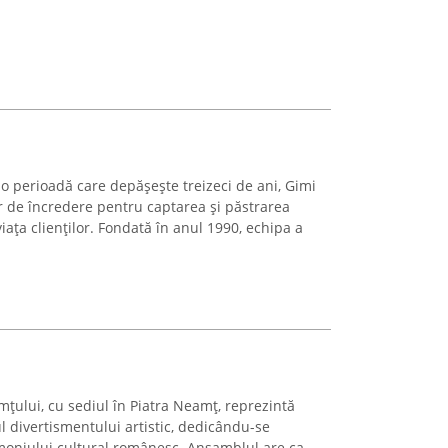
e o perioadă care depășește treizeci de ani, Gimi
r de încredere pentru captarea și păstrarea
ața clienților. Fondată în anul 1990, echipa a
țului, cu sediul în Piatra Neamț, reprezintă
 divertismentului artistic, dedicându-se
imoniului cultural românesc. Ansamblul are ca