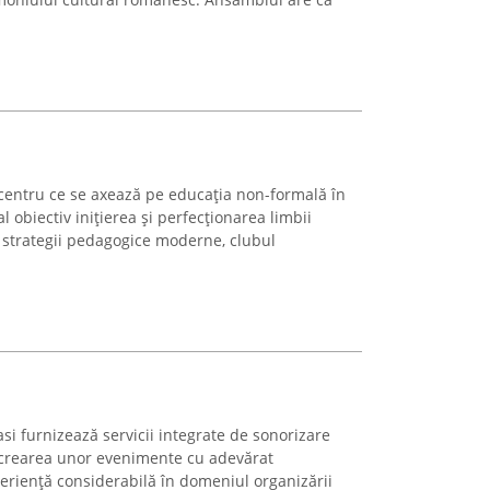
centru ce se axează pe educația non-formală în
 obiectiv inițierea și perfecționarea limbii
n strategii pedagogice moderne, clubul
asi furnizează servicii integrate de sonorizare
a crearea unor evenimente cu adevărat
periență considerabilă în domeniul organizării