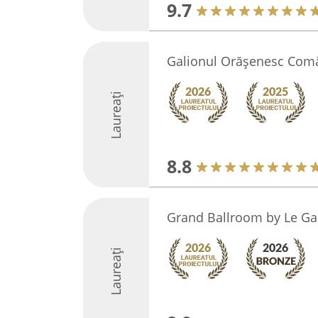
9.7
Galionul Orăşenesc Com
Laureați
8.8
Grand Ballroom by Le G
Laureați