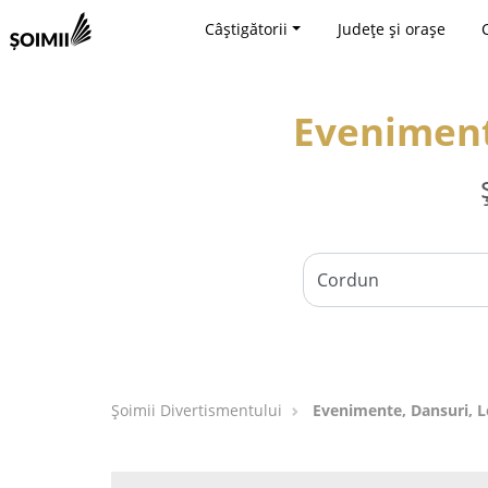
Câștigătorii
Județe și orașe
Eveniment
Şoimii Divertismentului
Evenimente, Dansuri, L