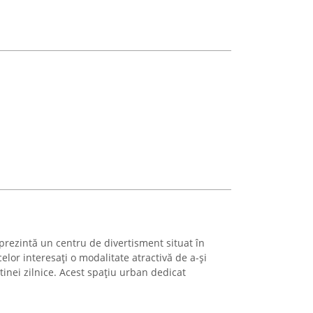
rezintă un centru de divertisment situat în
elor interesați o modalitate atractivă de a-și
tinei zilnice. Acest spațiu urban dedicat