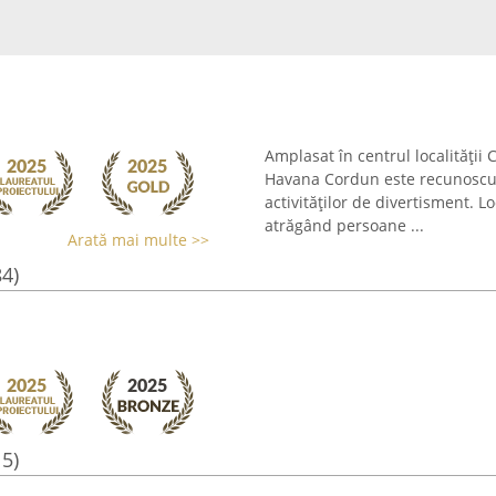
Amplasat în centrul localității
Havana Cordun este recunoscut 
activităților de divertisment. 
atrăgând persoane ...
Arată mai multe >>
84)
15)