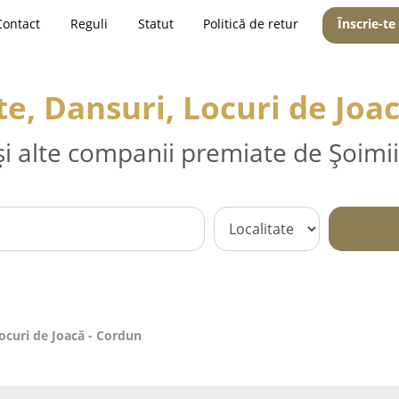
Contact
Reguli
Statut
Politică de retur
Înscrie-te
e, Dansuri, Locuri de Joac
și alte companii premiate de Șoimii
ocuri de Joacă - Cordun