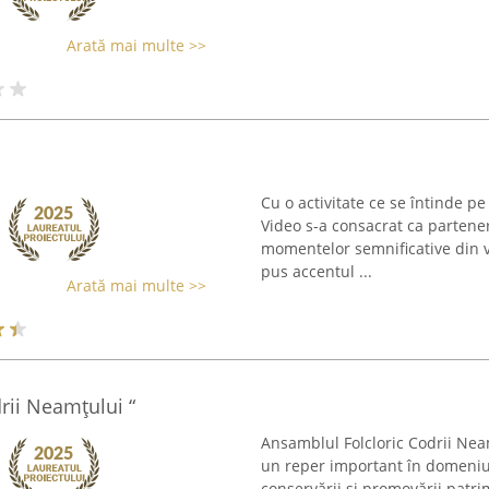
Arată mai multe >>
Cu o activitate ce se întinde p
Video s-a consacrat ca partene
momentelor semnificative din vi
pus accentul ...
Arată mai multe >>
rii Neamţului “
Ansamblul Folcloric Codrii Neam
un reper important în domeniul
conservării și promovării patr