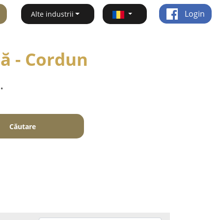
Login
Alte industrii
ă - Cordun
.
Căutare