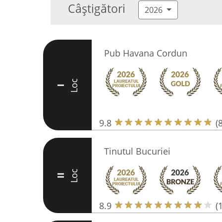
Câștigători
2026
Pub Havana Cordun
Loc
I
9.8
(
Tinutul Bucuriei
Loc
II
8.9
(