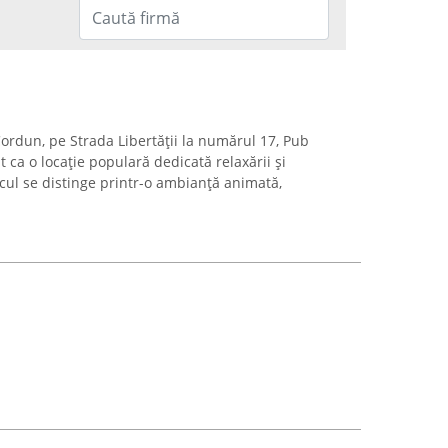
 Cordun, pe Strada Libertății la numărul 17, Pub
ca o locație populară dedicată relaxării și
Locul se distinge printr-o ambianță animată,