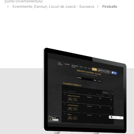
Şoimii Divertismentului
Evenimente, Dansuri, Locuri de Joacă - Suceava
Fireballs