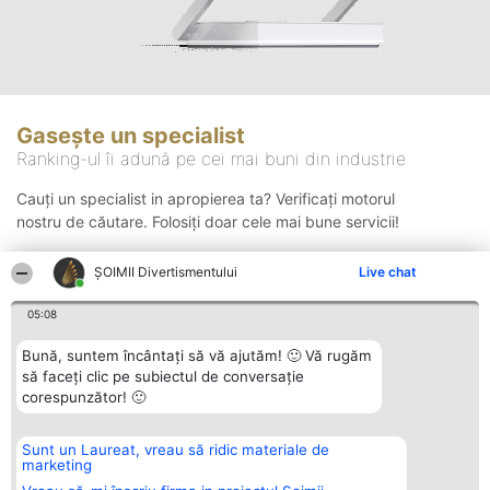
Gasește un specialist
Ranking-ul îi adună pe cei mai buni din industrie
Cauți un specialist in apropierea ta? Verificați motorul
nostru de căutare. Folosiți doar cele mai bune servicii!
ŞOIMII Divertismentului
Live chat
Căutare
05:08
Bună, suntem încântați să vă ajutăm! 🙂 Vă rugăm
să faceți clic pe subiectul de conversație
corespunzător! 🙂
Sunt un Laureat, vreau să ridic materiale de
Organizator Ranking
Plebiscyt
Contact
marketing
BRIGHT SOLUTIONS BR SRL
Câștigătorii
Contact
Aleea Timisul De Sus 2 Bl. A30
Lista Tuturor