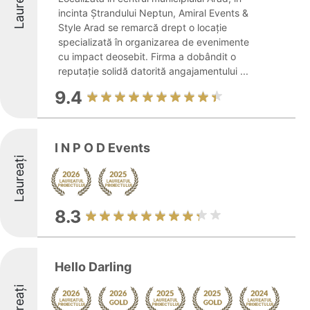
Laureați
incinta Ștrandului Neptun, Amiral Events &
Style Arad se remarcă drept o locație
specializată în organizarea de evenimente
cu impact deosebit. Firma a dobândit o
reputație solidă datorită angajamentului ...
9.4
I N P O D Events
Laureați
8.3
Hello Darling
Laureați