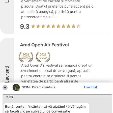
divertisment de calitate și momente
plăcute. Spațiul prietenos pune accent pe o
atmosferă energică, potrivită pentru
petrecerea timpului ...
9.3
Arad Open Air Festival
Arad Open Air Festival se remarcă drept un
Laureați
eveniment muzical de anvergură, apreciat
pentru energia sa distinctă și pentru
varietatea de participanți atrași de
domeniul artei și al divertismentului.
ŞOIMII Divertismentului
Live chat
Festivalul ocupă un loc aparte în viața
culturală ...
20:19
9.4
Bună, suntem încântați să vă ajutăm! 🙂 Vă rugăm
să faceți clic pe subiectul de conversație