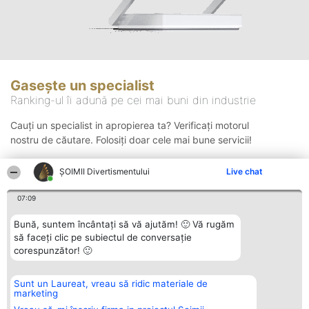
Gasește un specialist
Ranking-ul îi adună pe cei mai buni din industrie
Cauți un specialist in apropierea ta? Verificați motorul
nostru de căutare. Folosiți doar cele mai bune servicii!
ŞOIMII Divertismentului
Live chat
Căutare
07:09
Bună, suntem încântați să vă ajutăm! 🙂 Vă rugăm
să faceți clic pe subiectul de conversație
corespunzător! 🙂
Sunt un Laureat, vreau să ridic materiale de
Organizator Ranking
Plebiscyt
Contact
marketing
BRIGHT SOLUTIONS BR SRL
Câștigătorii
Contact
Aleea Timisul De Sus 2 Bl. A30
Lista Tuturor