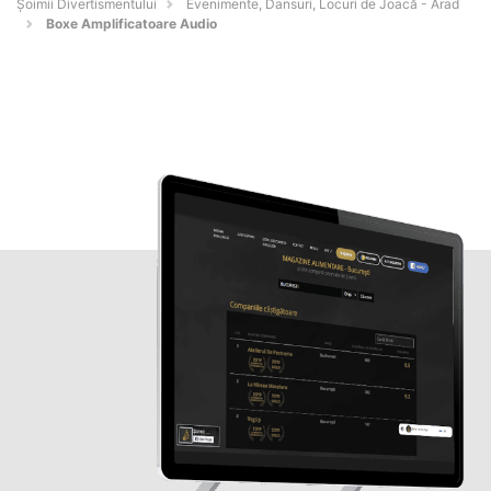
Şoimii Divertismentului
Evenimente, Dansuri, Locuri de Joacă - Arad
Boxe Amplificatoare Audio