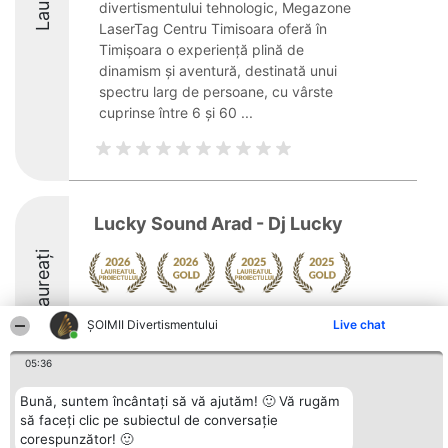
divertismentului tehnologic, Megazone
LaserTag Centru Timisoara oferă în
Timișoara o experiență plină de
dinamism și aventură, destinată unui
spectru larg de persoane, cu vârste
cuprinse între 6 și 60 ...
Lucky Sound Arad - Dj Lucky
Laureați
Arată mai multe >>
ŞOIMII Divertismentului
Live chat
10
05:36
Bună, suntem încântați să vă ajutăm! 🙂 Vă rugăm
să faceți clic pe subiectul de conversație
Organizator Ranking
Plebiscyt
Contact
corespunzător! 🙂
BRIGHT SOLUTIONS BR SRL
Câștigătorii
Contact