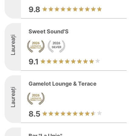
9.8
Sweet Sound'S
Laureați
9.1
Gamelot Lounge & Terace
Laureați
8.5
Bar "La Unic"