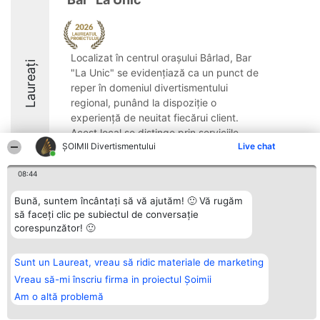
Localizat în centrul orașului Bârlad, Bar
Laureați
"La Unic" se evidențiază ca un punct de
reper în domeniul divertismentului
regional, punând la dispoziție o
experiență de neuitat fiecărui client.
Acest local se distinge prin serviciile
ŞOIMII Divertismentului
Live chat
sale de calitate ...
8.8
08:44
Bună, suntem încântați să vă ajutăm! 🙂 Vă rugăm
să faceți clic pe subiectul de conversație
Organizator Ranking
Plebiscyt
Contact
corespunzător! 🙂
BRIGHT SOLUTIONS BR SRL
Câștigătorii
Contact
Aleea Timisul De Sus 2 Bl. A30
Lista Tuturor
Sc. A Et. 4 Ap. 13 Cod 061952
Laureaților
Sunt un Laureat, vreau să ridic materiale de marketing
București
Reguli
CUI 36737675
Vreau să-mi înscriu firma in proiectul Șoimii
Statut
tel: +40 770 990 492
Politica de
Am o altă problemă
confidențialitate