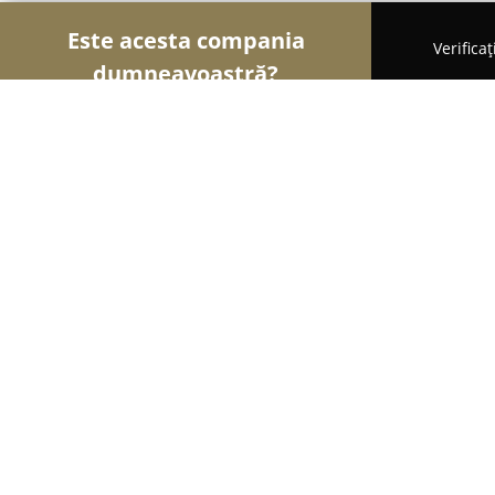
Este acesta compania
Verifica
dumneavoastră?
Şoimii Divertismentului
Evenimente, Dansuri, Lo
SOUND 4 PARTY
8.9
(16)
Suceava, Suceava
Afișează numărul de telefon