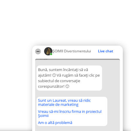
ŞOIMII Divertismentului
Live chat
17:04
Bună, suntem încântați să vă
ajutăm! 🙂 Vă rugăm să faceți clic pe
subiectul de conversație
corespunzător! 🙂
Sunt un Laureat, vreau să ridic
materiale de marketing
Vreau să-mi înscriu firma in proiectul
Șoimii
Am o altă problemă