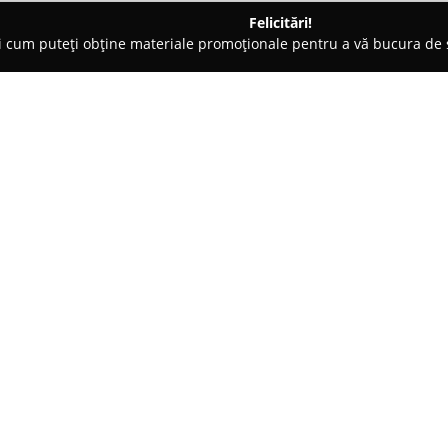
Felicitări!
ți cum puteți obține materiale promoționale pentru a vă bucura d
curi de Joacă - Suceava
SOUND 4 PARTY
Despre companie:
SOUND 4 PARTY
operează în d
obiectiv transformarea fiecărui
Compania furnizează servicii c
atmosferă adecvată și un sunet 
Arată mai multe >>
petrecere, nuntă sau eveniment
permite adaptarea flexibilă la c
unei abordări atât dinamice, cât
Activitatea Sound 4 PARTY se ba
dedicație constantă față de succ