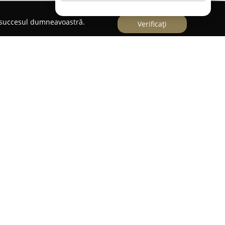
e succesul dumneavoastră.
Verificați
omeniul divertismentului din Suceava, având ca
 eveniment într-o experiență de neuitat.
omplete de organizare și DJ, asigurând o
de calitate superioară pentru orice tip de
 special. Experiența acumulată în acest sector
erințele diferite ale clienților, oferind perspectiva
 și creative.
zează pe profesionalism, atenție la detalii și o
esul fiecărui proiect. Aceste caracteristici se