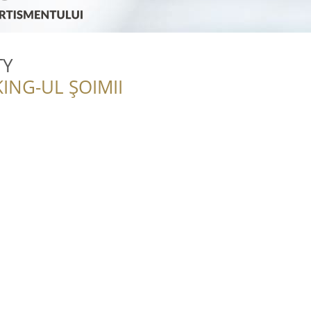
TY
ING-UL ȘOIMII