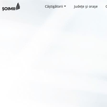
Câștigătorii
Județe și orașe