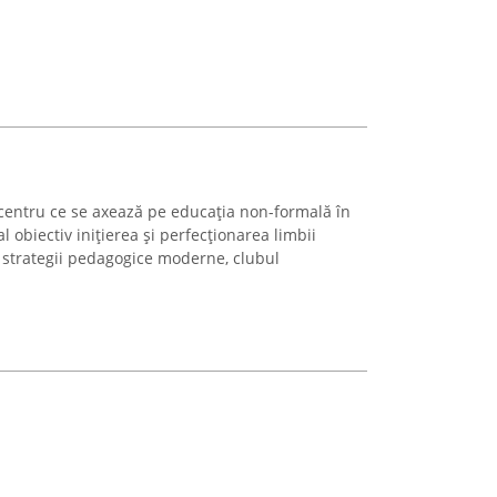
centru ce se axează pe educația non-formală în
 obiectiv inițierea și perfecționarea limbii
n strategii pedagogice moderne, clubul