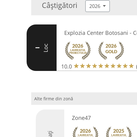
Câștigători
2026
Explozia Center Botosani - 
Loc
I
10.0
Alte firme din zonă
Zone47