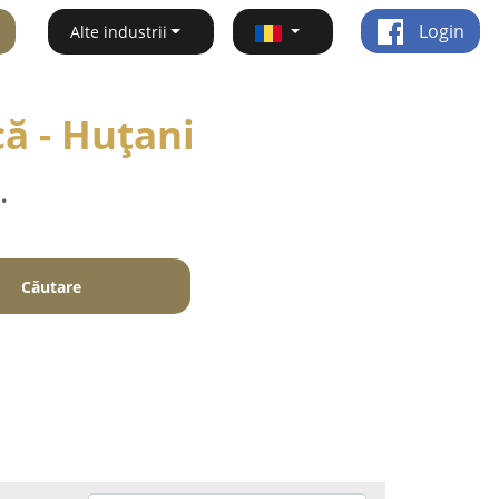
Login
Alte industrii
ă - Huţani
.
Căutare