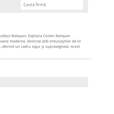
 județul Botoșani, Explozia Center Botoșani
oane moderne, destinat atât entuziaștilor de tir
e, oferind un cadru sigur și supravegheat. Acest