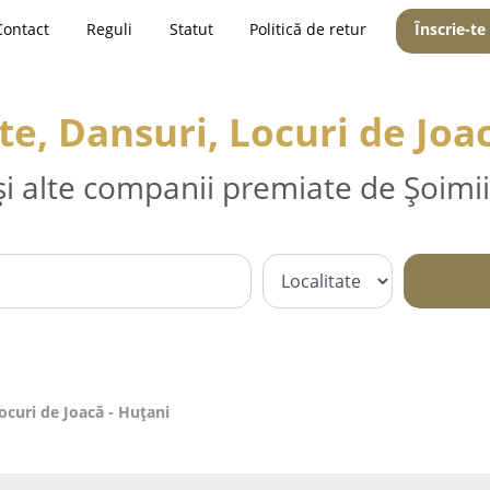
Contact
Reguli
Statut
Politică de retur
Înscrie-te
e, Dansuri, Locuri de Joac
și alte companii premiate de Șoimii
ocuri de Joacă - Huţani