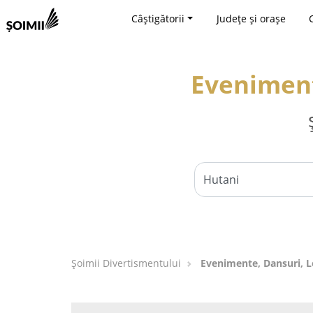
Câștigătorii
Județe și orașe
Eveniment
Şoimii Divertismentului
Evenimente, Dansuri, L